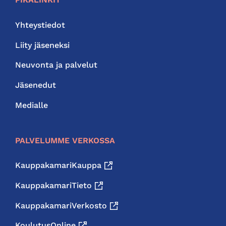
Yhteystiedot
Liity jäseneksi
Neuvonta ja palvelut
Jäsenedut
Medialle
PALVELUMME VERKOSSA
KauppakamariKauppa
KauppakamariTieto
KauppakamariVerkosto
KoulutusOnline