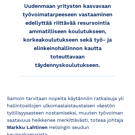
Uudenmaan yritysten kasvavaan
työvoimatarpeeseen vastaaminen
edellyttää riittävää resursointia
ammatilliseen koulutukseen,
korkeakoulutukseen sekä työ- ja
elinkeinohallinnon kautta
toteuttavaan
täydennyskoulutukseen.
Samoin tarvitaan nopeita käytännön ratkaisuja yli
hallintosiilojen ulkomaalaistaustaisen väestön
työllisyysasteen nostamiseksi, muuten työvoiman
saatavuus heikkenee merkittävästi, toteaa johtaja
Markku Lahtinen
Helsingin seudun
kauppakamarista.