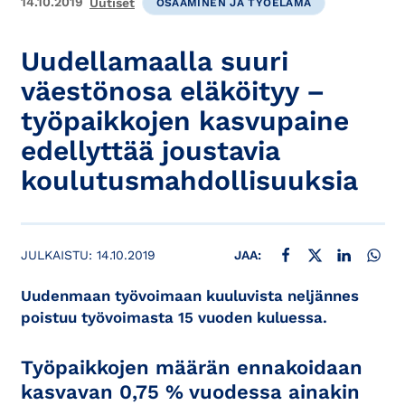
14.10.2019
Uutiset
OSAAMINEN JA TYÖELÄMÄ
Uudellamaalla suuri
väestönosa eläköityy –
työpaikkojen kasvupaine
edellyttää joustavia
koulutusmahdollisuuksia
JAA FACEBOOKISSA
JAA X:SSÄ
JAA LINKE
JAA
JULKAISTU:
14.10.2019
JAA:
Uudenmaan työvoimaan kuuluvista neljännes
poistuu työvoimasta 15 vuoden kuluessa.
Työpaikkojen määrän ennakoidaan
kasvavan 0,75 % vuodessa ainakin