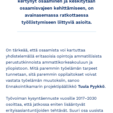
kertynyt osaaminen ja keskitytään
osaamisvajeen kehittämiseen, on
avainasemassa ratkottaessa
työllistymiseen liittyviä asioita.
On tärkeää, että osaamista voi kartuttaa
yhdistelemällä eritasoisia opintoja ammatillisista
perustutkinnoista ammattikorkeakouluun ja
yliopistoon. Mitä paremmin työelämän tarpeet
tunnetaan, sitä paremmin oppilaitokset voivat
vastata työelämän muutoksiin, sanoo
Ennakointikamarin projektipäällikkö
Tuula Pyykkö
.
Työvoiman kysyntäennuste vuosille 2017–2030
osoittaa, että jatkossa eniten lisääntyvät
erityisasiantuntijoiden tehtävät. Suuri osa uusista