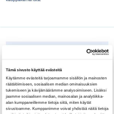
Ennakointikamari
Tämä sivusto käyttää evästeitä
www.ennakointikamari.fi
on
Uudellamaalla toimivien ammatillisen
Käytämme evästeitä tarjoamamme sisällön ja mainosten
koulutuksen järjestäjien ja
räätälöimiseen, sosiaalisen median ominaisuuksien
ammattikorkeakoulujen, Uudenmaan liiton
tukemiseen ja kävijämäärämme analysoimiseen. Lisäksi
ja Helsingin seudun kauppakamarin
jaamme sosiaalisen median, mainosalan ja analytiikka-
ennakointiyhteistyötä, jossa selvitetään
alan kumppaneillemme tietoja siitä, miten käytät
yritysten ja työelämän osaamis- ja
sivustoamme. Kumppanimme voivat yhdistää näitä tietoja
koulutustarpeita.