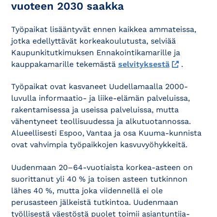
vuoteen 2030 saakka
Työpaikat lisääntyvät ennen kaikkea ammateissa,
jotka edellyttävät korkeakoulutusta, selviää
Kaupunkitutkimuksen Ennakointikamarille ja
kauppakamarille tekemästä
selvityksestä
.
Työpaikat ovat kasvaneet Uudellamaalla 2000-
luvulla informaatio- ja liike-elämän palveluissa,
rakentamisessa ja useissa palveluissa, mutta
vähentyneet teollisuudessa ja alkutuotannossa.
Alueellisesti Espoo, Vantaa ja osa Kuuma-kunnista
ovat vahvimpia työpaikkojen kasvuvyöhykkeitä.
Uudenmaan 20–64-vuotiaista korkea-asteen on
suorittanut yli 40 % ja toisen asteen tutkinnon
lähes 40 %, mutta joka viidennellä ei ole
perusasteen jälkeistä tutkintoa. Uudenmaan
työllisestä väestöstä puolet toimii asiantuntija-