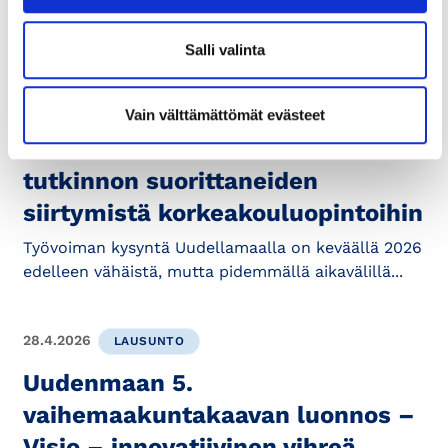
Salli valinta
24.6.2026
OSAAMINEN JA TYÖELÄMÄ
Ennakointikamarin katsauksessa
Vain välttämättömät evästeet
tarkastellaan ammatillisen
tutkinnon suorittaneiden
siirtymistä korkeakouluopintoihin
Työvoiman kysyntä Uudellamaalla on keväällä 2026
edelleen vähäistä, mutta pidemmällä aikavälillä...
28.4.2026
LAUSUNTO
Uudenmaan 5.
vaihemaakuntakaavan luonnos –
Visio – innovatiivinen vihreä