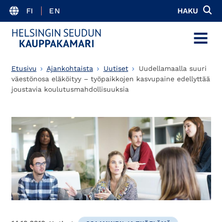
FI
EN
HAKU
MENU
Etusivu
Ajankohtaista
Uutiset
Uudellamaalla suuri
väestönosa eläköityy – työpaikkojen kasvupaine edellyttää
joustavia koulutusmahdollisuuksia