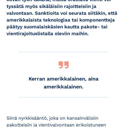
tyssätä myös sikäläisiin rajoitteisiin ja
valvontaan. Sanktioita voi seurata siitäkin, että
amerikkalaista teknologiaa tai komponentteja
päätyy suomalaiskäsien kautta pakote- tai
vientirajoituslistalla oleviin maihin.
Kerran amerikkalainen, aina
amerikkalainen.
Siinä nyrkkisääntö, joka on kansainvälisiin
pakotteisiin ja vientivalvontaan erikoistuneen