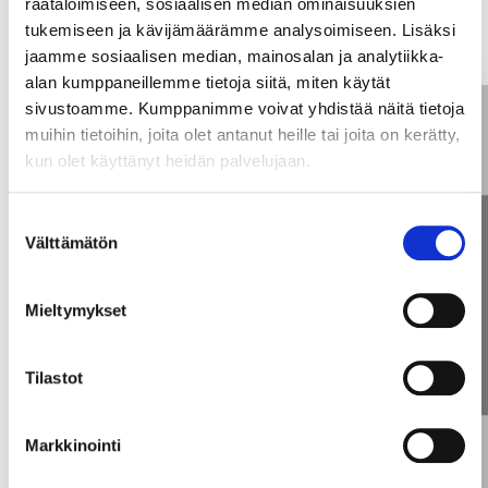
räätälöimiseen, sosiaalisen median ominaisuuksien
avaavat tilaisuuden
tukemiseen ja kävijämäärämme analysoimiseen. Lisäksi
aihetta.
jaamme sosiaalisen median, mainosalan ja analytiikka-
alan kumppaneillemme tietoja siitä, miten käytät
sivustoamme. Kumppanimme voivat yhdistää näitä tietoja
muihin tietoihin, joita olet antanut heille tai joita on kerätty,
kun olet käyttänyt heidän palvelujaan.
Suostumuksen
Välttämätön
valinta
Mieltymykset
Tilastot
Markkinointi