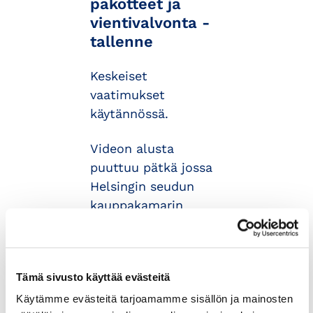
pakotteet ja
vientivalvonta -
tallenne
Keskeiset
vaatimukset
käytännössä.
Videon alusta
puuttuu pätkä jossa
Helsingin seudun
kauppakamarin
asiantuntija
Panu
Vesterinen
sekä
puhuja
Aleksi
Tämä sivusto käyttää evästeitä
Pursiainen
esittäytyvät ja
Käytämme evästeitä tarjoamamme sisällön ja mainosten