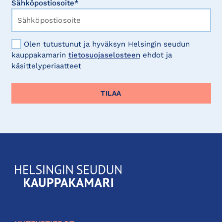
Sähköpostiosoite*
Olen tutustunut ja hyväksyn Helsingin seudun
kauppakamarin
tietosuojaselosteen
ehdot ja
käsittelyperiaatteet
KauppakamariHelsingin
seudun
kauppakamari