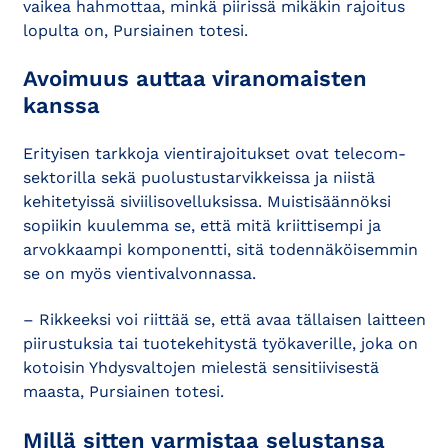
vaikea hahmottaa, minkä piirissä mikäkin rajoitus
lopulta on, Pursiainen totesi.
Avoimuus auttaa viranomaisten
kanssa
Erityisen tarkkoja vientirajoitukset ovat telecom-
sektorilla sekä puolustustarvikkeissa ja niistä
kehitetyissä siviilisovelluksissa. Muistisäännöksi
sopiikin kuulemma se, että mitä kriittisempi ja
arvokkaampi komponentti, sitä todennäköisemmin
se on myös vientivalvonnassa.
– Rikkeeksi voi riittää se, että avaa tällaisen laitteen
piirustuksia tai tuotekehitystä työkaverille, joka on
kotoisin Yhdysvaltojen mielestä sensitiivisestä
maasta, Pursiainen totesi.
Millä sitten varmistaa selustansa