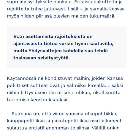
suomalaisyrityksille hankala. Erilaisia pakotteita ja
rajoitteita tulee jatkuvasti lisää – ja samalla kasvaa
myös niiden piirissä olevien maiden lukumäärä.
EU:n asettamista rajoituksista on
ajantasaista tietoa varsin hyvin saatavilla,
mutta Yhdysvaltojen kohdalla saa tehdä
tosissaan selvitystyötä.
Käytännössä ne kohdistuvat maihin, joiden kanssa
poliittiset suhteet ovat jo valmiiksi kireällä. Lisäksi
niihin liittyy usein terrorismin uhkaa, rikollisuutta
tai ihmisoikeusloukkauksia.
– Pulmana on, että viime vuosina ulkopolitiikka,
kauppapolitiikka ja pakotepolitiikka ovat alkaneet
sulautua entistä enemmän toisiinsa. Välillä onkin