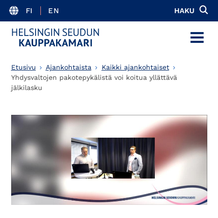
FI
EN
HAKU
MENU
Etusivu
Ajankohtaista
Kaikki ajankohtaiset
Yhdysvaltojen pakotepykälistä voi koitua yllättävä
jälkilasku