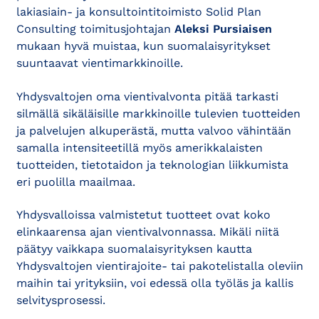
lakiasiain- ja konsultointitoimisto Solid Plan
Consulting toimitusjohtajan
Aleksi Pursiaisen
mukaan hyvä muistaa, kun suomalaisyritykset
suuntaavat vientimarkkinoille.
Yhdysvaltojen oma vientivalvonta pitää tarkasti
silmällä sikäläisille markkinoille tulevien tuotteiden
ja palvelujen alkuperästä, mutta valvoo vähintään
samalla intensiteetillä myös amerikkalaisten
tuotteiden, tietotaidon ja teknologian liikkumista
eri puolilla maailmaa.
Yhdysvalloissa valmistetut tuotteet ovat koko
elinkaarensa ajan vientivalvonnassa. Mikäli niitä
päätyy vaikkapa suomalaisyrityksen kautta
Yhdysvaltojen vientirajoite- tai pakotelistalla oleviin
maihin tai yrityksiin, voi edessä olla työläs ja kallis
selvitysprosessi.