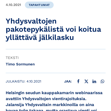
4.10.2021
TAPAHTUMAT
Yhdysvaltojen
pakotepykälistä voi koitua
yllättävä jälkilasku
TEKSTI
Timo Sormunen
JAA FACEBOOKISSA
JAA X:SSÄ
JAA LINKE
JAA
JULKAISTU:
4.10.2021
JAA:
Helsingin seudun kauppakamarin webinaarissa
avattiin Yhdysvaltojen vientirajoituksia.
Jalansija Yhdysvaltain markkinoilla on aina
kovan työn takana, mutta orastava vienti voi