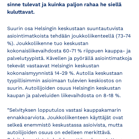
sinne tulevat ja kuinka paljon rahaa he siellä
kuluttavat.
Suurin osa Helsingin keskustaan suuntautuvista
asiointimatkoista tehdään joukkoliikenteellä (73-74
%). Joukkoliikenne tuo keskustan
kokonaisliikevaihdosta 60-71 % riippuen kauppa- ja
palvelutyypistä. Kävellen ja pyörällä asiointimatkoja
tekevät vastaavat Helsingin keskustan
kokonaismyynnistä 14-29 %. Autolla keskustaan
tyypillisimmin asioimaan tulevien keskiostos on
suurin. Autoilijoiden osuus Helsingin keskustan
kaupan ja palveluiden liikevaihdosta on 8-18 %.
”Selvityksen lopputulos vastasi kauppakamarin
ennakkoarviota. Joukkoliikenteen käyttäjät ovat
selkeä enemmistö keskustassa asioivista, mutta
autoilijoiden osuus on edelleen merkittävä.