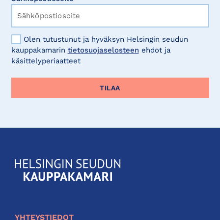
Olen tutustunut ja hyväksyn Helsingin seudun
kauppakamarin
tietosuojaselosteen
ehdot ja
käsittelyperiaatteet
KauppakamariHelsingin
seudun
kauppakamari
YHTEYSTIEDOT