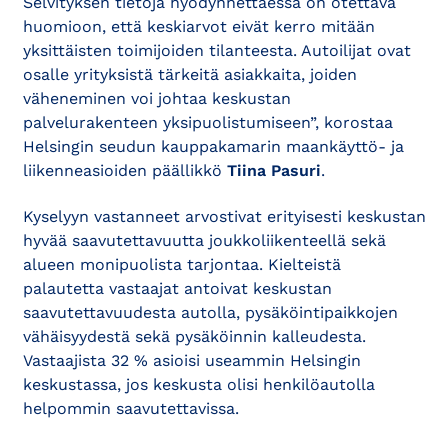
Selvityksen tietoja hyödynnettäessä on otettava
huomioon, että keskiarvot eivät kerro mitään
yksittäisten toimijoiden tilanteesta. Autoilijat ovat
osalle yrityksistä tärkeitä asiakkaita, joiden
väheneminen voi johtaa keskustan
palvelurakenteen yksipuolistumiseen”, korostaa
Helsingin seudun kauppakamarin maankäyttö- ja
liikenneasioiden päällikkö
Tiina Pasuri
.
Kyselyyn vastanneet arvostivat erityisesti keskustan
hyvää saavutettavuutta joukkoliikenteellä sekä
alueen monipuolista tarjontaa. Kielteistä
palautetta vastaajat antoivat keskustan
saavutettavuudesta autolla, pysäköintipaikkojen
vähäisyydestä sekä pysäköinnin kalleudesta.
Vastaajista 32 % asioisi useammin Helsingin
keskustassa, jos keskusta olisi henkilöautolla
helpommin saavutettavissa.