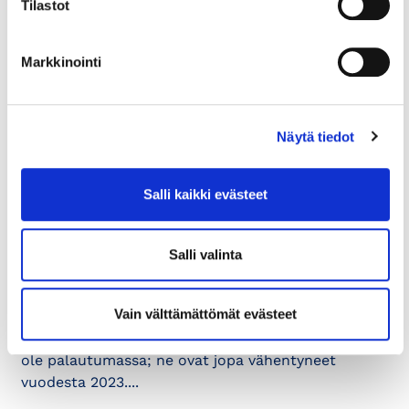
Tilastot
kaupunkialueiden
yleiskaavaluonnos
Markkinointi
1. Yleistä Osayleiskaava ohjaa Porvoon
kaupunkimaisesti rakennetun alueen ja sen
kehysalueen maankäyttöä vuoteen 2050 saakka.
Näytä tiedot
Suunnittelualueella asuu...
Salli kaikki evästeet
9.4.2025
LIIKE-ELÄMÄ
Helsingin ydinkeskusta tarvitsee
Salli valinta
suunnanmuutoksen – nyt
Vain välttämättömät evästeet
Vuoden 2024 mobiilidataan perustuva
elinvoimaindeksi osoittaa, että kävijämäärät eivät
ole palautumassa; ne ovat jopa vähentyneet
vuodesta 2023....