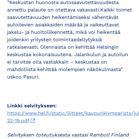
”Keskustan huonosta autosaavutettavuudesta
annettu palaute on otettava vakavasti.Kaikki toimet
saavutettavuuden heikentämiseksi vähentävät
autoilevien asiakkaiden määrää ja vaikeuttavat
jakelu- ja huoltoliikennettä, mikä voi heikentää
joidenkin yritysten toimintaedellytyksiä
ratkaisevasti. Olennaista on kehittää Helsingin
keskustaa kokonaisuutena. Jalankulun ja autoilun
ei tarvitse olla vastakkain – keskustaa on
mahdollista kehittää molempien näkökulmasta”
uskoo Pasuri.
Linkki selvitykseen:
https://www.hel.fi/static/liitteet/kaupunkiymparisto/jul
22-19.pdf
Selvityksen toteutuksesta vastasi Ramboll Finland