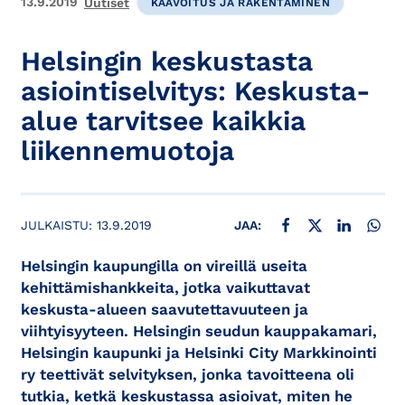
13.9.2019
Uutiset
KAAVOITUS JA RAKENTAMINEN
Helsingin keskustasta
asiointiselvitys: Keskusta-
alue tarvitsee kaikkia
liikennemuotoja
JAA FACEBOOKISSA
JAA X:SSÄ
JAA LINKE
JAA
JULKAISTU:
13.9.2019
JAA:
Helsingin kaupungilla on vireillä useita
kehittämishankkeita, jotka vaikuttavat
keskusta-alueen saavutettavuuteen ja
viihtyisyyteen. Helsingin seudun kauppakamari,
Helsingin kaupunki ja Helsinki City Markkinointi
ry teettivät selvityksen, jonka tavoitteena oli
tutkia, ketkä keskustassa asioivat, miten he