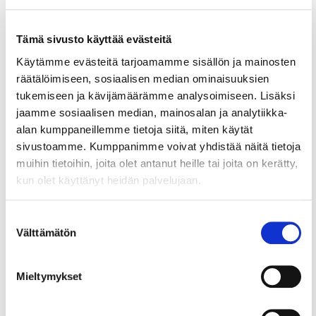
Tämä sivusto käyttää evästeitä
Käytämme evästeitä tarjoamamme sisällön ja mainosten
21.7.2026
räätälöimiseen, sosiaalisen median ominaisuuksien
UUTISET
tukemiseen ja kävijämäärämme analysoimiseen. Lisäksi
Ydinkeskustan elinvoima
jaamme sosiaalisen median, mainosalan ja analytiikka-
piristymässä – erityisesti
alan kumppaneillemme tietoja siitä, miten käytät
sivustoamme. Kumppanimme voivat yhdistää näitä tietoja
vaatekauppa ja ravintola-ala
muihin tietoihin, joita olet antanut heille tai joita on kerätty,
kasvu-uralla
kun olet käyttänyt heidän palvelujaan.
Näin selvitys tehtiin Helsingin seudun
kauppakamarin selvitys perustuu Tilastokeskuksen
Suostumuksen
Välttämätön
lukuihin ja...
valinta
Mieltymykset
24.2.2026
LAUSUNTO
Porvoon keskeisten