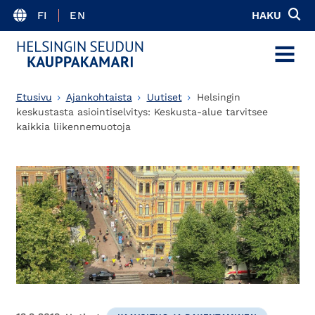
FI
EN
HAKU
MENU
Etusivu
Ajankohtaista
Uutiset
Helsingin
keskustasta asiointiselvitys: Keskusta-alue tarvitsee
kaikkia liikennemuotoja