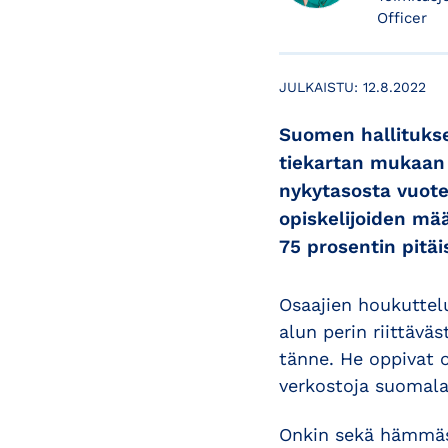
Officer
JULKAISTU:
12.8.2022
Suomen hallituks
tiekartan mukaan
nykytasosta vuot
opiskelijoiden mää
75 prosentin pitäi
Osaajien houkuttelu
alun perin riittävä
tänne. He oppivat o
verkostoja suomala
Onkin sekä hämmästy