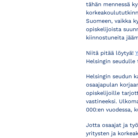
tähän mennessä kye
korkeakoulututkinno
Suomeen, vaikka ky
opiskelijoista suun
kiinnostuneita jääm
Niitä pitää löytyä!
Y
Helsingin seudulle 
Helsingin seudun 
osaajapulan korjaam
opiskelijoille tar
vastineeksi. Ulkom
000:en vuodessa, k
Jotta osaajat ja ty
yritysten ja korkea