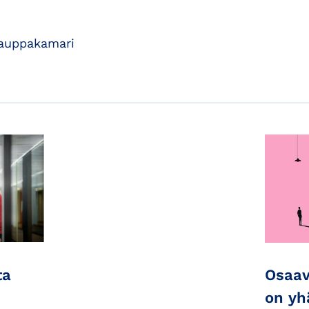
kauppakamari
ta
Osaav
on yh