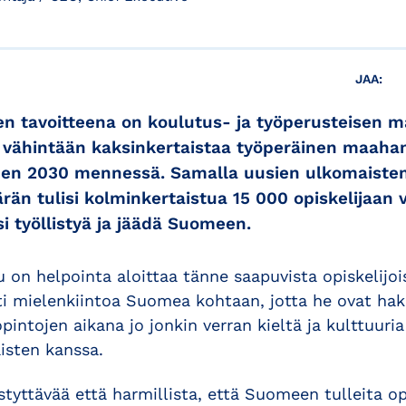
JAA:
en tavoitteena on koulutus- ja työperusteisen
 vähintään kaksinkertaistaa työperäinen maah
een 2030 mennessä. Samalla uusien ulkomaisten
rän tulisi kolminkertaistua 15 000 opiskelijaan 
si työllistyä ja jäädä Suomeen.
 on helpointa aloittaa tänne saapuvista opiskelijois
sti mielenkiintoa Suomea kohtaan, jotta he ovat hak
pintojen aikana jo jonkin verran kieltä ja kulttuuria
isten kanssa.
ttävää että harmillista, että Suomeen tulleita opis