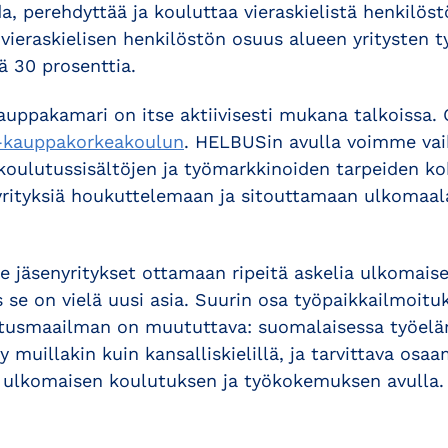
a, perehdyttää ja kouluttaa vieraskielistä henkilöst
 vieraskielisen henkilöstön osuus alueen yritysten 
 30 prosenttia.
auppakamari on itse aktiivisesti mukana talkoissa.
kauppakorkeakoulun
. HELBUSin avulla voimme vai
koulutussisältöjen ja työmarkkinoiden tarpeiden k
ityksiä houkuttelemaan ja sitouttamaan ulkomaala
jäsenyritykset ottamaan ripeitä askelia ulkomais
 se on vielä uusi asia. Suurin osa työpaikkailmoitu
atusmaailman on muututtava: suomalaisessa työelä
 muillakin kuin kansalliskielillä, ja tarvittava osa
 ulkomaisen koulutuksen ja työkokemuksen avulla.