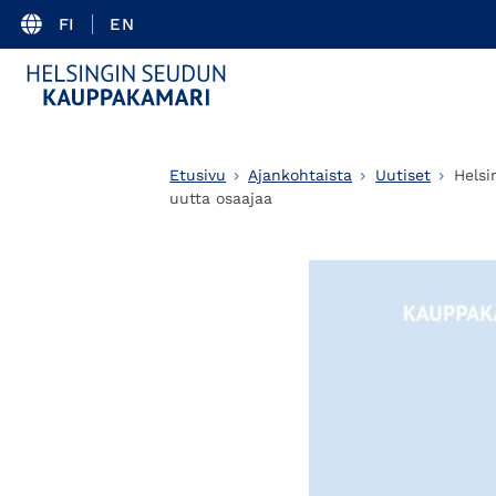
FI
EN
Etusivu
Ajankohtaista
Uutiset
Helsi
uutta osaajaa