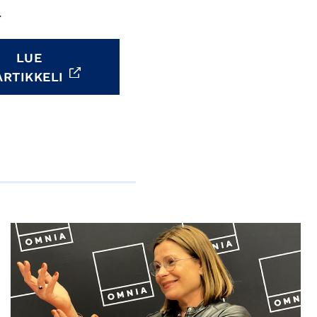
ä
LUE
ARTIKKELI