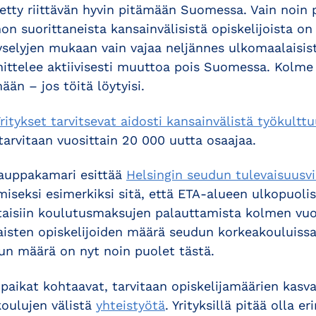
tty riittävän hyvin pitämään Suomessa. Vain noin
n suorittaneista kansainvälisistä opiskelijoista on 
selyjen mukaan vain vajaa neljännes ulkomaalaisis
nittelee aktiivisesti muuttoa pois Suomessa. Kolme 
ään – jos töitä löytyisi.
ritykset tarvitsevat aidosti kansainvälistä työkulttu
tarvitaan vuosittain 20 000 uutta osaajaa.
kauppakamari esittää
Helsingin seudun tulevaisuusv
iseksi esimerkiksi sitä, että ETA-alueen ulkopuolisi
jottaisiin koulutusmaksujen palauttamista kolmen v
aisten opiskelijoiden määrä seudun korkeakouluissa 
un määrä on nyt noin puolet tästä.
öpaikat kohtaavat, tarvitaan opiskelijamäärien kasva
koulujen välistä
yhteistyötä
. Yrityksillä pitää olla e