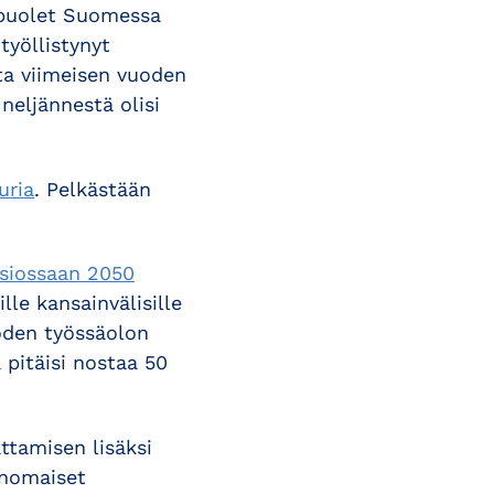
 puolet Suomessa
työllistynyt
ta viimeisen vuoden
neljännestä olisi
uria
. Pelkästään
isiossaan 2050
lle kansainvälisille
uoden työssäolon
pitäisi nostaa 50
ttamisen lisäksi
rinomaiset