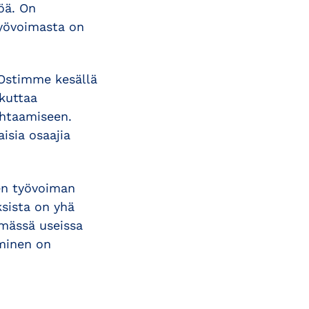
öä. On
työvoimasta on
 Ostimme kesällä
kuttaa
ohtaamiseen.
isia osaajia
en työvoiman
ksista on yhä
mässä useissa
aminen on