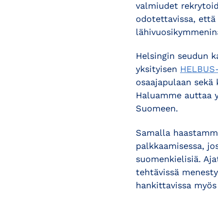
valmiudet rekrytoid
odotettavissa, että
lähivuosikymmeninä
Helsingin seudun k
yksityisen
HELBUS-
osaajapulaan sekä 
Haluamme auttaa yr
Suomeen.
Samalla haastamme 
palkkaamisessa, jos
suomenkielisiä. Aj
tehtävissä menestyy
hankittavissa myös