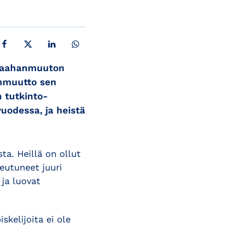
JAA FACEBOOKISSA
JAA X:SSÄ
JAA LINKEDINISSÄ
JAA WHATSAPPISSA
 maahanmuuton
anmuutto sen
 tutkinto-
vuodessa, ja heistä
ta. Heillä on ollut
eutuneet juuri
 ja luovat
kelijoita ei ole