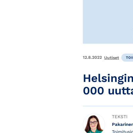
12.8.2022
Uutiset
TOI
Helsingin
000 uutt
TEKSTI
Pakarinen
Toimitusjohtaja / CEO, Chief Executive