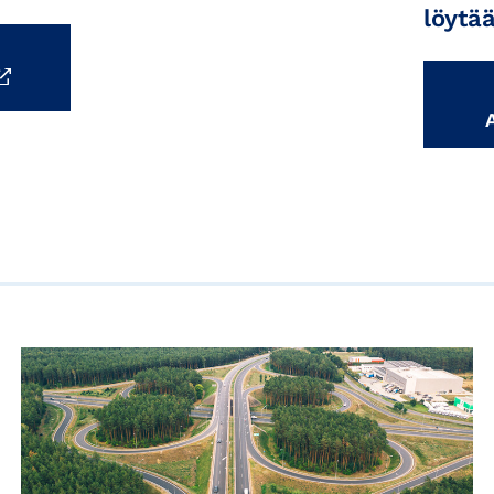
löytä