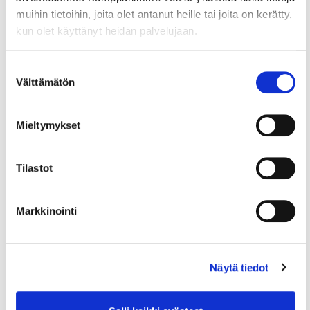
muihin tietoihin, joita olet antanut heille tai joita on kerätty,
kun olet käyttänyt heidän palvelujaan.
Suostumuksen
Välttämätön
valinta
Mieltymykset
13.10.2023
TOIMITUSJOHTAJALTA
Toimitusjohtajalta: Onko
Tilastot
teollisuudelle tilaa tiivistyvässä
kaupunkirakenteessa?
Markkinointi
Asumisella on kuitenkin tapana syrjäyttää muut
maankäyttömuodot. Teollisuusalueiden
nakertaminen on johtanut siihen, että teollisuutta
Näytä tiedot
on...