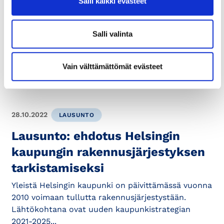
Salli kaikki evästeet
10.11.2022
VIIKON KYSYMYS
Viikon kysymys: vuokralaisen
Salli valinta
sähkölaskun verokanta
Vain välttämättömät evästeet
Viikon kysymys tuo vastauksia usein kysyttyihin
kysymyksiin.
28.10.2022
LAUSUNTO
Lausunto: ehdotus Helsingin
kaupungin rakennusjärjestyksen
tarkistamiseksi
Yleistä Helsingin kaupunki on päivittämässä vuonna
2010 voimaan tullutta rakennusjärjestystään.
Lähtökohtana ovat uuden kaupunkistrategian
2021-2025...