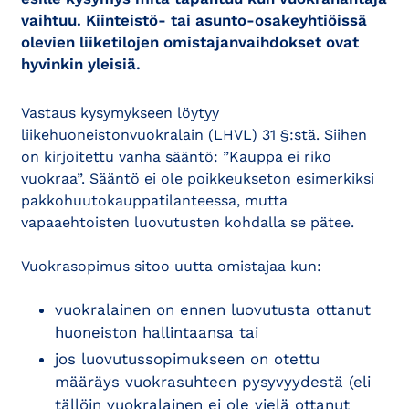
vaihtuu. Kiinteistö- tai asunto-osakeyhtiöissä
olevien liiketilojen omistajanvaihdokset ovat
hyvinkin yleisiä.
Vastaus kysymykseen löytyy
liikehuoneistonvuokralain (LHVL) 31 §:stä. Siihen
on kirjoitettu vanha sääntö: ”Kauppa ei riko
vuokraa”. Sääntö ei ole poikkeukseton esimerkiksi
pakkohuutokauppatilanteessa, mutta
vapaaehtoisten luovutusten kohdalla se pätee.
Vuokrasopimus sitoo uutta omistajaa kun:
vuokralainen on ennen luovutusta ottanut
huoneiston hallintaansa tai
jos luovutussopimukseen on otettu
määräys vuokrasuhteen pysyvyydestä (eli
tällöin vuokralainen ei ole vielä ottanut