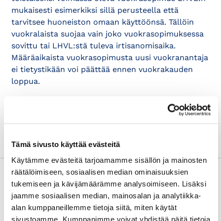
mukaisesti esimerkiksi sillä perusteella että
tarvitsee huoneiston omaan käyttöönsä. Tällöin
vuokralaista suojaa vain joko vuokrasopimuksessa
sovittu tai LHVL:stä tuleva irtisanomisaika.
Määräaikaista vuokrasopimusta uusi vuokranantaja
ei tietystikään voi päättää ennen vuokrakauden
loppua.
Marko Silen
johtaja
Helsingin seudun kauppakamari
Tämä sivusto käyttää evästeitä
Käytämme evästeitä tarjoamamme sisällön ja mainosten
räätälöimiseen, sosiaalisen median ominaisuuksien
Lue myös
tukemiseen ja kävijämäärämme analysoimiseen. Lisäksi
jaamme sosiaalisen median, mainosalan ja analytiikka-
alan kumppaneillemme tietoja siitä, miten käytät
sivustoamme. Kumppanimme voivat yhdistää näitä tietoja