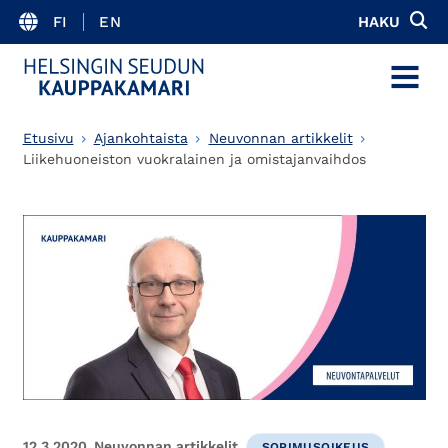
FI
EN
HAKU
MENU
Etusivu
Ajankohtaista
Neuvonnan artikkelit
Liikehuoneiston vuokralainen ja omistajanvaihdos
12.3.2020
Neuvonnan artikkelit
SOPIMUSOIKEUS