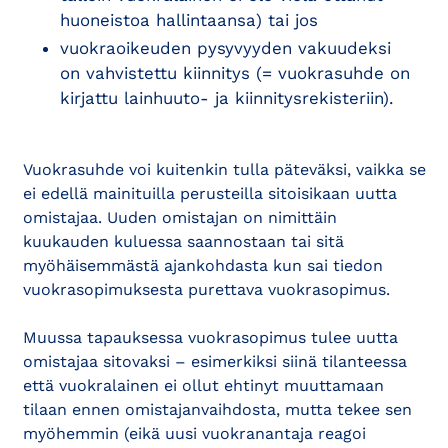
huoneistoa hallintaansa) tai jos
vuokraoikeuden pysyvyyden vakuudeksi
on vahvistettu kiinnitys (= vuokrasuhde on
kirjattu lainhuuto- ja kiinnitysrekisteriin).
Vuokrasuhde voi kuitenkin tulla päteväksi, vaikka se
ei edellä mainituilla perusteilla sitoisikaan uutta
omistajaa. Uuden omistajan on nimittäin
kuukauden kuluessa saannostaan tai sitä
myöhäisemmästä ajankohdasta kun sai tiedon
vuokrasopimuksesta purettava vuokrasopimus.
Muussa tapauksessa vuokrasopimus tulee uutta
omistajaa sitovaksi – esimerkiksi siinä tilanteessa
että vuokralainen ei ollut ehtinyt muuttamaan
tilaan ennen omistajanvaihdosta, mutta tekee sen
myöhemmin (eikä uusi vuokranantaja reagoi