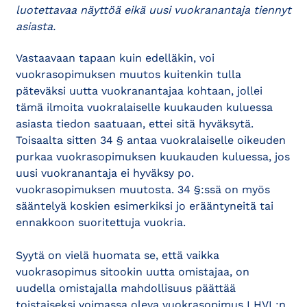
luotettavaa näyttöä eikä uusi vuokranantaja tiennyt
asiasta.
Vastaavaan tapaan kuin edelläkin, voi
vuokrasopimuksen muutos kuitenkin tulla
päteväksi uutta vuokranantajaa kohtaan, jollei
tämä ilmoita vuokralaiselle kuukauden kuluessa
asiasta tiedon saatuaan, ettei sitä hyväksytä.
Toisaalta sitten 34 § antaa vuokralaiselle oikeuden
purkaa vuokrasopimuksen kuukauden kuluessa, jos
uusi vuokranantaja ei hyväksy po.
vuokrasopimuksen muutosta. 34 §:ssä on myös
sääntelyä koskien esimerkiksi jo erääntyneitä tai
ennakkoon suoritettuja vuokria.
Syytä on vielä huomata se, että vaikka
vuokrasopimus sitookin uutta omistajaa, on
uudella omistajalla mahdollisuus päättää
toistaiseksi voimassa oleva vuokrasopimus LHVL:n