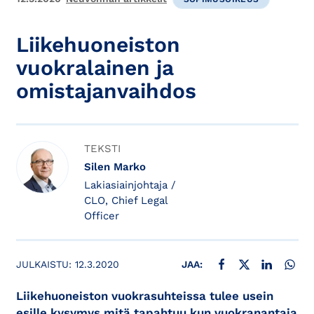
Liikehuoneiston
vuokralainen ja
omistajanvaihdos
TEKSTI
Silen Marko
Lakiasiainjohtaja /
CLO, Chief Legal
Officer
JAA FACEBOOKISSA
JAA X:SSÄ
JAA LINKE
JAA
JULKAISTU:
12.3.2020
JAA:
Liikehuoneiston vuokrasuhteissa tulee usein
esille kysymys mitä tapahtuu kun vuokranantaja