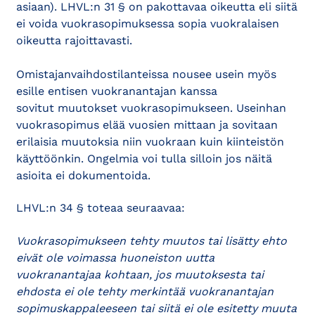
asiaan). LHVL:n 31 § on pakottavaa oikeutta eli siitä
ei voida vuokrasopimuksessa sopia vuokralaisen
oikeutta rajoittavasti.
Omistajanvaihdostilanteissa nousee usein myös
esille entisen vuokranantajan kanssa
sovitut muutokset vuokrasopimukseen. Useinhan
vuokrasopimus elää vuosien mittaan ja sovitaan
erilaisia muutoksia niin vuokraan kuin kiinteistön
käyttöönkin. Ongelmia voi tulla silloin jos näitä
asioita ei dokumentoida.
LHVL:n 34 § toteaa seuraavaa:
Vuokrasopimukseen tehty muutos tai lisätty ehto
eivät ole voimassa huoneiston uutta
vuokranantajaa kohtaan, jos muutoksesta tai
ehdosta ei ole tehty merkintää vuokranantajan
sopimuskappaleeseen tai siitä ei ole esitetty muuta