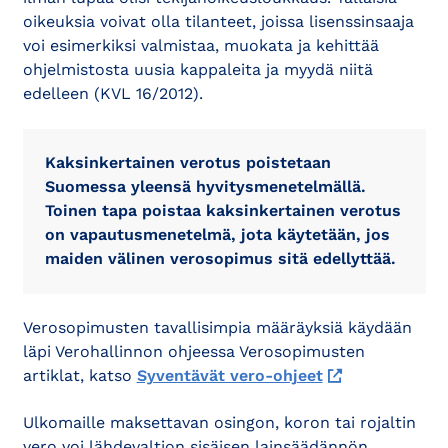
oikeuksia voivat olla tilanteet, joissa lisenssinsaaja
voi esimerkiksi valmistaa, muokata ja kehittää
ohjelmistosta uusia kappaleita ja myydä niitä
edelleen (KVL 16/2012).
Kaksinkertainen verotus poistetaan
Suomessa yleensä hyvitysmenetelmällä.
Toinen tapa poistaa kaksinkertainen verotus
on vapautusmenetelmä, jota käytetään, jos
maiden välinen verosopimus sitä edellyttää.
Verosopimusten tavallisimpia määräyksiä käydään
läpi Verohallinnon ohjeessa Verosopimusten
artiklat, katso
Syventävät vero-ohjeet
Ulkomaille maksettavan osingon, koron tai rojaltin
vero voi lähdevaltion sisäisen lainsäädännön