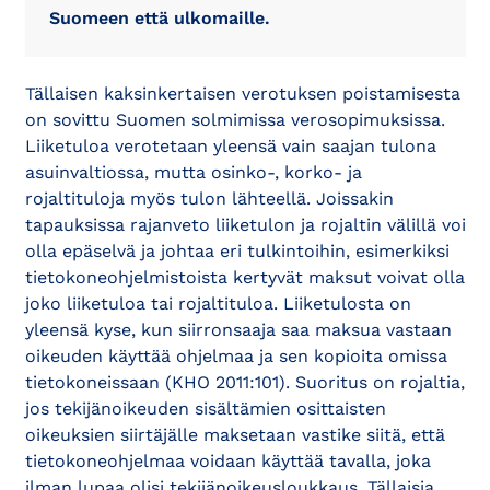
Suomeen että ulkomaille.
Tällaisen kaksinkertaisen verotuksen poistamisesta
on sovittu Suomen solmimissa verosopimuksissa.
Liiketuloa verotetaan yleensä vain saajan tulona
asuinvaltiossa, mutta osinko-, korko- ja
rojaltituloja myös tulon lähteellä. Joissakin
tapauksissa rajanveto liiketulon ja rojaltin välillä voi
olla epäselvä ja johtaa eri tulkintoihin, esimerkiksi
tietokoneohjelmistoista kertyvät maksut voivat olla
joko liiketuloa tai rojaltituloa. Liiketulosta on
yleensä kyse, kun siirronsaaja saa maksua vastaan
oikeuden käyttää ohjelmaa ja sen kopioita omissa
tietokoneissaan (KHO 2011:101). Suoritus on rojaltia,
jos tekijänoikeuden sisältämien osittaisten
oikeuksien siirtäjälle maksetaan vastike siitä, että
tietokoneohjelmaa voidaan käyttää tavalla, joka
ilman lupaa olisi tekijänoikeusloukkaus. Tällaisia