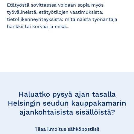
Etätyöstä sovittaessa voidaan sopia myös
työvälineistä, etätyötilojen vaatimuksista,
tietoliikenneyhteyksistä: mitä näistä työnantaja
hankkii tai korvaa ja mikä...
Tilaa
uutisia
Haluatko pysyä ajan tasalla
Helsingin seudun kauppakamarin
ajankohtaisista sisällöistä?
Tilaa ilmoitus sähköpostiisi!