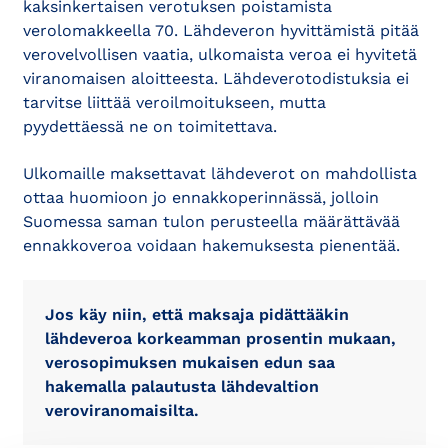
kaksinkertaisen verotuksen poistamista
verolomakkeella 70. Lähdeveron hyvittämistä pitää
verovelvollisen vaatia, ulkomaista veroa ei hyvitetä
viranomaisen aloitteesta. Lähdeverotodistuksia ei
tarvitse liittää veroilmoitukseen, mutta
pyydettäessä ne on toimitettava.
Ulkomaille maksettavat lähdeverot on mahdollista
ottaa huomioon jo ennakkoperinnässä, jolloin
Suomessa saman tulon perusteella määrättävää
ennakkoveroa voidaan hakemuksesta pienentää.
Jos käy niin, että maksaja pidättääkin
lähdeveroa korkeamman prosentin mukaan,
verosopimuksen mukaisen edun saa
hakemalla palautusta lähdevaltion
veroviranomaisilta.