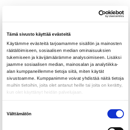
Monilla mailla on tarkoitusta varten valmis lomake,
jota on käytettävä, ja mukaan on liitettävä
tarvittavat lisäselvitykset.
Tämä sivusto käyttää evästeitä
Jos vieraassa valtiossa suoritettujen verojen
määrää ei voida verovuonna hyvittää kokonaan
Käytämme evästeitä tarjoamamme sisällön ja mainosten
esimerkiksi sen vuoksi, että verovelvollisella on
räätälöimiseen, sosiaalisen median ominaisuuksien
Suomessa vähemmän verotettavaa tuloa kuin
tukemiseen ja kävijämäärämme analysoimiseen. Lisäksi
ulkomailla, yhteisölle syntyy käyttämätön
jaamme sosiaalisen median, mainosalan ja analytiikka-
ulkomaisen veron hyvitys, joka vähennetään
alan kumppaneillemme tietoja siitä, miten käytät
lähtökohtaisesti samaan tulolähteeseen kuuluvasta
sivustoamme. Kumppanimme voivat yhdistää näitä tietoja
tulosta määrättävistä veroista viiden seuraavan
muihin tietoihin, joita olet antanut heille tai joita on kerätty,
vuoden aikana.
kun olet käyttänyt heidän palvelujaan.
Tulolähdejaon poistamisen piiriin kuuluvilla
Suostumuksen
yhteisöillä voi olla ennen verovuotta 2020
Välttämätön
valinta
syntyneitä henkilökohtaisen tulolähteen
käyttämättömiä ulkomaisen veron hyvityksiä. Nämä