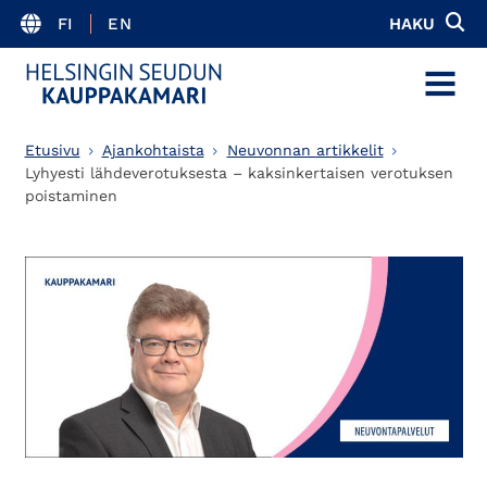
FI
EN
HAKU
MENU
Etusivu
Ajankohtaista
Neuvonnan artikkelit
Lyhyesti lähdeverotuksesta – kaksinkertaisen verotuksen
poistaminen