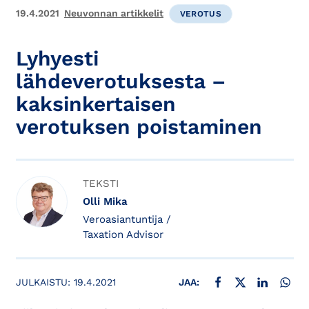
19.4.2021
Neuvonnan artikkelit
VEROTUS
Lyhyesti
lähdeverotuksesta –
kaksinkertaisen
verotuksen poistaminen
TEKSTI
Olli Mika
Veroasiantuntija /
Taxation Advisor
JAA FACEBOOKISSA
JAA X:SSÄ
JAA LINKE
JAA
JULKAISTU:
19.4.2021
JAA: