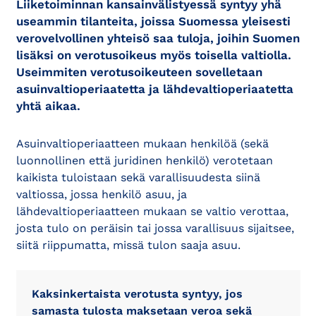
Liiketoiminnan kansainvälistyessä syntyy yhä
useammin tilanteita, joissa Suomessa yleisesti
verovelvollinen yhteisö saa tuloja, joihin Suomen
lisäksi on verotusoikeus myös toisella valtiolla.
Useimmiten verotusoikeuteen sovelletaan
asuinvaltioperiaatetta ja lähdevaltioperiaatetta
yhtä aikaa.
Asuinvaltioperiaatteen mukaan henkilöä (sekä
luonnollinen että juridinen henkilö) verotetaan
kaikista tuloistaan sekä varallisuudesta siinä
valtiossa, jossa henkilö asuu, ja
lähdevaltioperiaatteen mukaan se valtio verottaa,
josta tulo on peräisin tai jossa varallisuus sijaitsee,
siitä riippumatta, missä tulon saaja asuu.
Kaksinkertaista verotusta syntyy, jos
samasta tulosta maksetaan veroa sekä