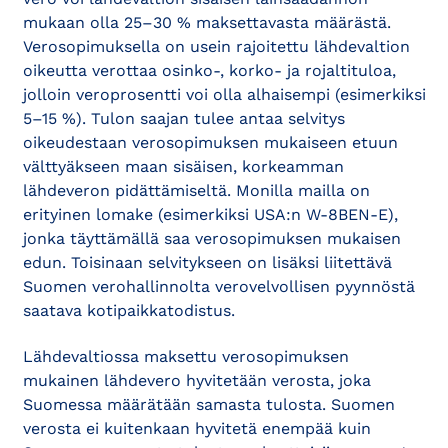
mukaan olla 25–30 % maksettavasta määrästä.
Verosopimuksella on usein rajoitettu lähdevaltion
oikeutta verottaa osinko-, korko- ja rojaltituloa,
jolloin veroprosentti voi olla alhaisempi (esimerkiksi
5–15 %). Tulon saajan tulee antaa selvitys
oikeudestaan verosopimuksen mukaiseen etuun
välttyäkseen maan sisäisen, korkeamman
lähdeveron pidättämiseltä. Monilla mailla on
erityinen lomake (esimerkiksi USA:n W-8BEN-E),
jonka täyttämällä saa verosopimuksen mukaisen
edun. Toisinaan selvitykseen on lisäksi liitettävä
Suomen verohallinnolta verovelvollisen pyynnöstä
saatava kotipaikkatodistus.
Lähdevaltiossa maksettu verosopimuksen
mukainen lähdevero hyvitetään verosta, joka
Suomessa määrätään samasta tulosta. Suomen
verosta ei kuitenkaan hyvitetä enempää kuin