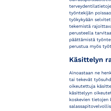
terveydentilatietoj
työntekijän poissao
työkykyään selvitet
tekemistä rajoittav
perusteella tarvita
päättämistä työntek
perustua myös työt
Käsittelyn r
Ainoastaan ne henki
tai tekevät työsuhd
oikeutettuja käsit
käsittelyyn oikeute
koskevien tietojen 
salassapitovelvollis