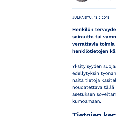
JULKAISTU:
13.2.2018
Henkilön terveyde
sairautta tai vamm
verrattavia toimia
henkilötietojen käs
Yksityisyyden suoj
edellytyksin työnan
näitä tietoja käsite
noudatettava tällä 
asetuksen soveltam
kumoamaan.
Tietojen ker