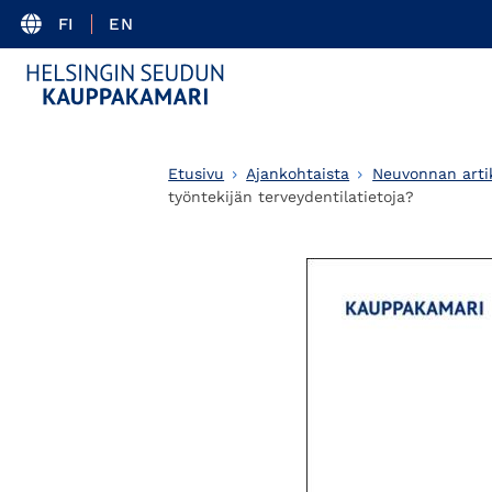
FI
EN
Etusivu
Ajankohtaista
Neuvonnan artik
työntekijän terveydentilatietoja?