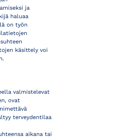
amiseksi ja
kijä haluaa
llä on työn
ilatietojen
yösuhteen
ojen käsittely voi
n.
eella valmistelevat
en, ovat
 nimettävä
ältyy terveydentilaa
suhteensa aikana tai