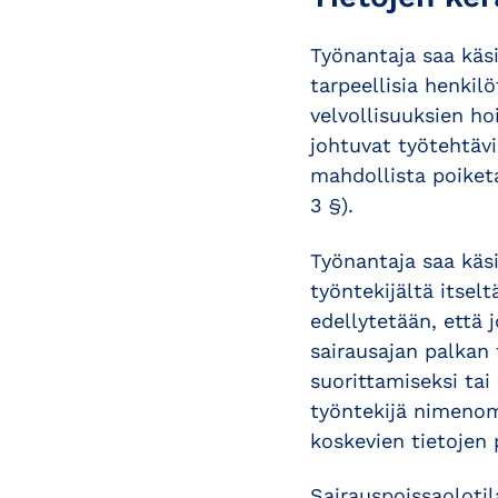
Työnantaja saa käs
tarpeellisia henkil
velvollisuuksien ho
johtuvat työtehtävi
mahdollista poiket
3 §).
Työnantaja saa käsi
työntekijältä itsel
edellytetään, että j
sairausajan palkan 
suorittamiseksi tai
työntekijä nimenoma
koskevien tietojen 
Sairauspoissaoloti