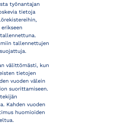
ista työnantajan
oskevia tietoja
örekistereihin,
 erikseen
tallennettuna.
lmiin tallennettujen
suojattuja.
an välittömästi, kun
eisten tietojen
iiden vuoden välein
vion suorittamiseen.
tekijän
tta. Kahden vuoden
aatimus huomioiden
eltua.