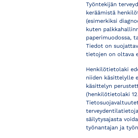
Työntekijän terveyd
keräämistä henkilöt
(esimerkiksi diagno
kuten palkkahallinn
paperimuodossa, ta
Tiedot on suojattav
tietojen on oltava 
Henkilötietolaki ed
niiden käsittelylle 
käsittelyn perustet
(henkilötietolaki 1
Tietosuojavaltuute
terveydentilatietoj
säilytysajasta void
työnantajan ja työn