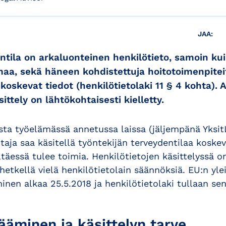
JAA:
ntila on arkaluonteinen henkilötieto, samoin ku
aa, sekä häneen kohdistettuja hoitotoimenpiteit
 koskevat tiedot (henkilötietolaki 11 § 4 kohta).
ittely on lähtökohtaisesti kielletty.
asta työelämässä annetussa laissa (jäljempänä Yksit
taja saa käsitellä työntekijän terveydentilaa koskevi
ltäessä tulee toimia. Henkilötietojen käsittelyssä on
hetkellä vielä henkilötietolain säännöksiä. EU:n yle
inen alkaa 25.5.2018 ja henkilötietolaki tullaan se
ääminen ja käsittelyn tarve