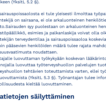
keen (YksitL 5.2 §).
sairauspoissaolosta ei tule yleisesti ilmoittaa työpa
yöntekijä on sairaana, ei ole arkaluonteinen henkilöt
eto.Sairauden syy puolestaan on arkaluonteinen henk
stöpäällikkö, esimies ja palkanlaskija voivat olla oi
ekijän terveydentilaa ja sairauspoissaoloa koskevia 
ihin pääsevien henkilöiden määrä tulee rajata mahd
isuusvaatimusta noudattaen.
tajalle luovuttaman työkykyään koskevan lääkärinto
nojalla luovuttaa työterveyshuollon palvelujen tuott
eyshuollon tehtävien toteuttamista varten, ellei ty
luovuttamista (YksitL 5.3 §). Työnantajan tulee inf
ollisuudesta kieltää luovuttaminen.
atietojen säilyttäminen