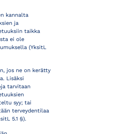
en kannalta
ksien ja
etuuksiin taikka
sta ei ole
umuksella (YksitL
n, jos ne on kerätty
a. Lisäksi
oja tarvitaan
 etuuksien
eltu syy; tai
tään terveydentilaa
itL 5.1 §).
jän