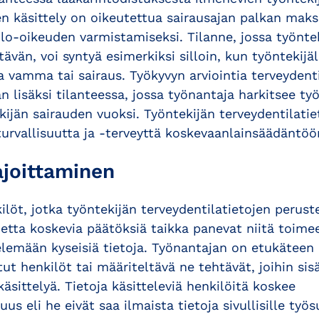
en käsittely on oikeutettua sairausajan palkan maks
lo-oikeuden varmistamiseksi. Tilanne, jossa työnte
tävän, voi syntyä esimerkiksi silloin, kun työntekijä
a vamma tai sairaus. Työkyvyn arviointia terveydent
an lisäksi tilanteessa, jossa työnantaja harkitsee t
ijän sairauden vuoksi. Työntekijän terveydentilatiet
urvallisuutta ja -terveyttä koskevaanlainsäädäntöö
ajoittaminen
löt, jotka työntekijän terveydentilatietojen perust
etta koskevia päätöksiä taikka panevat niitä toime
telemään kyseisiä tietoja. Työnantajan on etukäteen
tut henkilöt tai määriteltävä ne tehtävät, joihin sis
käsittelyä. Tietoja käsitteleviä henkilöitä koskee
uus eli he eivät saa ilmaista tietoja sivullisille työ