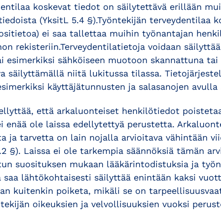
entilaa koskevat tiedot on säilytettävä erillään mu
iedoista (YksitL 5.4 §).Työntekijän terveydentilaa k
ositietoa) ei saa tallettaa muihin työnantajan henkil
on rekisteriin.Terveydentilatietoja voidaan säilyttää
i esimerkiksi sähköiseen muotoon skannattuna tai 
a säilyttämällä niitä lukitussa tilassa. Tietojärjeste
esimerkiksi käyttäjätunnusten ja salasanojen avulla 
ellyttää, että arkaluonteiset henkilötiedot poisteta
ei enää ole laissa edellytettyä perustetta. Arkaluont
ta ja tarvetta on lain nojalla arvioitava vähintään v
2.2 §). Laissa ei ole tarkempia säännöksiä tämän ar
tun suosituksen mukaan lääkärintodistuksia ja työn
a saa lähtökohtaisesti säilyttää enintään kaksi vuo
aan kuitenkin poiketa, mikäli se on tarpeellisuusv
tekijän oikeuksien ja velvollisuuksien vuoksi perust