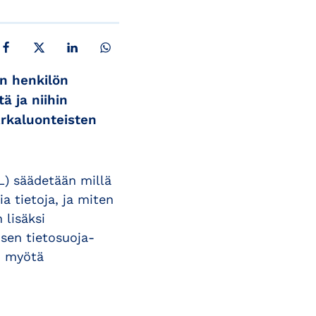
JAA FACEBOOKISSA
JAA X:SSÄ
JAA LINKEDINISSÄ
JAA WHATSAPPISSA
in henkilön
ä ja niihin
 Arkaluonteisten
L) säädetään millä
a tietoja, ja miten
 lisäksi
isen tietosuoja-
n myötä