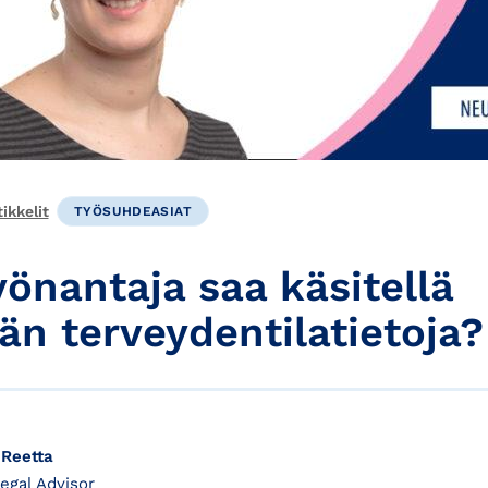
ikkelit
TYÖSUHDEASIAT
yönantaja saa käsitellä
än terveydentilatietoja?
 Reetta
 Legal Advisor