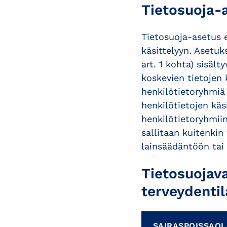
Tietosuoja-
Tietosuoja-asetus e
käsittelyyn. Asetuk
art. 1 kohta) sisäl
koskevien tietojen 
henkilötietoryhmiä 
henkilötietojen käs
henkilötietoryhmiin
sallitaan kuitenkin
lainsäädäntöön tai
Tietosuojav
terveydentil
SAIRASPOISSAOL