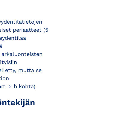
eydentilatietojen
iset periaatteet (5
veydentilaa
ä
i arkaluonteisten
tyisiin
elletty, mutta se
tion
t. 2 b kohta).
öntekijän