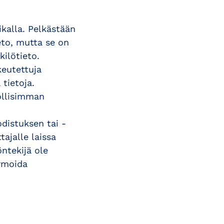
ikalla. Pelkästään
ieto, mutta se on
ilötieto.
keutettuja
tietoja.
ollisimman
distuksen tai -
ajalle laissa
öntekijä ole
ormoida