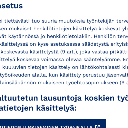
asetus
i tiettävästi tuo suuria muutoksia työntekijän terv
sen mukaiset henkilötietojen käsittelyä koskevat yle
tyvät käytännössä jo henkilötietolakiin. Henkilön ter
käsittelyssä on kyse asetuksessa säädetystä erityisi
koskevasta käsittelystä (9 art.), joka vastaa pitkält
ittelyä koskevaa voimassa olevaa sääntelyämme. Eri
 kuuluvien tietojen käsittely on lähtökohtaisesti ki
 työoikeuden alalla, kun käsittely perustuu jäsenval
 lainsäädännön mukaiseen työehtosopimukseen (9 ar
altuutetun lausuntoja koskien ty
atietojen käsittelyä:
OTIEDON ILMAISEMINEN TYÖPAIKALLA