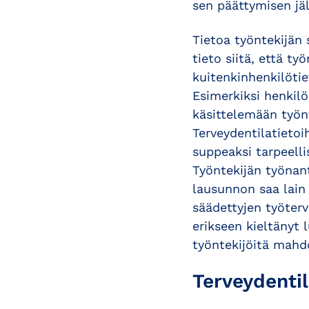
sen päättymisen jäl
Tietoa työntekijän 
tieto siitä, että t
kuitenkinhenkilöti
Esimerkiksi henkilö
käsittelemään työnt
Terveydentilatieto
suppeaksi tarpeell
Työntekijän työnan
lausunnon saa lain 
säädettyjen työterv
erikseen kieltänyt 
työntekijöitä mahd
Terveydentil