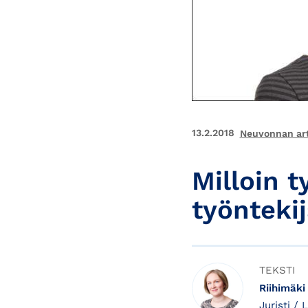
13.2.2018
Neuvonnan art
Milloin t
työntekij
TEKSTI
Riihimäki
Juristi /