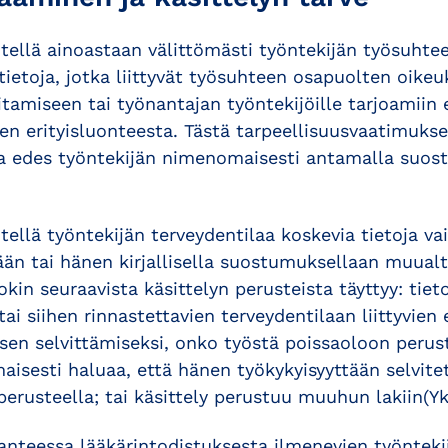
itellä ainoastaan välittömästi työntekijän työsuhte
ötietoja, jotka liittyvät työsuhteen osapuolten oikeu
itamiseen tai työnantajan työntekijöille tarjoamiin 
en erityisluonteesta. Tästä tarpeellisuusvaatimukse
a edes työntekijän nimenomaisesti antamalla suost
tellä työntekijän terveydentilaa koskevia tietoja vai
tään tai hänen kirjallisella suostumuksellaan muualt
okin seuraavista käsittelyn perusteista täyttyy: tiet
tai siihen rinnastettavien terveydentilaan liittyvien
 sen selvittämiseksi, onko työstä poissaoloon perust
isesti haluaa, että hänen työkykyisyyttään selvite
perusteella; tai käsittely perustuu muuhun lakiin(Yks
lanteessa lääkärintodistuksesta ilmenevien työnteki