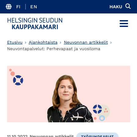
FI
EN
HAKU
MENU
Etusivu
Ajankohtaista
Neuvonnan artikkelit
Neuvontapalvelut: Perhevapaat ja vuosiloma
11.10.2022
Neuvonnan artikkelit
TYÖSUHDEASIAT