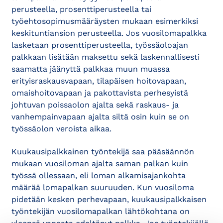
perusteella, prosenttiperusteella tai
työehtosopimusmääräysten mukaan esimerkiksi
keskituntiansion perusteella. Jos vuosilomapalkka
lasketaan prosenttiperusteella, työssäoloajan
palkkaan lisätään maksettu sekä laskennallisesti
saamatta jäänyttä palkkaa muun muassa
erityisraskausvapaan, tilapäisen hoitovapaan,
omaishoitovapaan ja pakottavista perhesyistä
johtuvan poissaolon ajalta sekä raskaus- ja
vanhempainvapaan ajalta siltä osin kuin se on
työssäolon veroista aikaa.
Kuukausipalkkainen työntekijä saa pääsäännön
mukaan vuosiloman ajalta saman palkan kuin
työssä ollessaan, eli loman alkamisajankohta
määrää lomapalkan suuruuden. Kun vuosiloma
pidetään kesken perhevapaan, kuukausipalkkaisen
työntekijän vuosilomapalkan lähtökohtana on