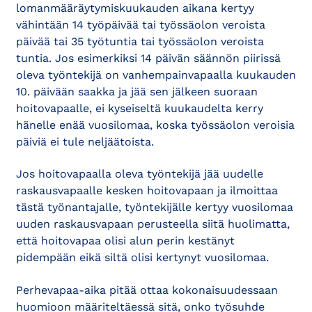
lomanmääräytymiskuukauden aikana kertyy
vähintään 14 työpäivää tai työssäolon veroista
päivää tai 35 työtuntia tai työssäolon veroista
tuntia. Jos esimerkiksi 14 päivän säännön piirissä
oleva työntekijä on vanhempainvapaalla kuukauden
10. päivään saakka ja jää sen jälkeen suoraan
hoitovapaalle, ei kyseiseltä kuukaudelta kerry
hänelle enää vuosilomaa, koska työssäolon veroisia
päiviä ei tule neljäätoista.
Jos hoitovapaalla oleva työntekijä jää uudelle
raskausvapaalle kesken hoitovapaan ja ilmoittaa
tästä työnantajalle, työntekijälle kertyy vuosilomaa
uuden raskausvapaan perusteella siitä huolimatta,
että hoitovapaa olisi alun perin kestänyt
pidempään eikä siltä olisi kertynyt vuosilomaa.
Perhevapaa-aika pitää ottaa kokonaisuudessaan
huomioon määriteltäessä sitä, onko työsuhde