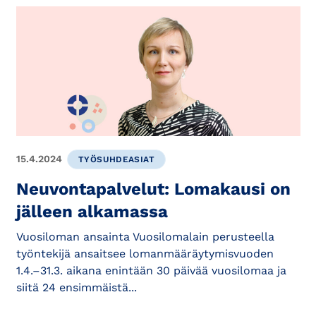
15.4.2024
TYÖSUHDEASIAT
Neuvontapalvelut: Lomakausi on
jälleen alkamassa
Vuosiloman ansainta Vuosilomalain perusteella
työntekijä ansaitsee lomanmääräytymisvuoden
1.4.–31.3. aikana enintään 30 päivää vuosilomaa ja
siitä 24 ensimmäistä...