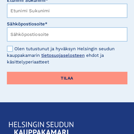
Etunimi Sukunimi*
Sähköpostiosoite*
Olen tutustunut ja hyväksyn Helsingin seudun
kauppakamarin
tietosuojaselosteen
ehdot ja
käsittelyperiaatteet
KauppakamariHelsingin
seudun