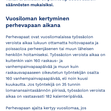
säännösten mukaisiksi.
Vuosiloman kertyminen
perhevapaan aikana
Perhevapaat ovat vuosilomalaissa työssäolon
veroista aikaa lukuun ottamatta hoitovapaata ja
poissaoloa perheenjäsenen tai muun läheisen
henkilön hoitamiseksi. Työssäolon veroista aikaa on
kuitenkin vain 160 raskaus- ja
vanhempainvapaapäivää ja muun kuin
raskausvapaaseen oikeutetun työntekijän osalta
160 vanhempainvapaapäivää, eli noin kuusi
kuukautta. Jos työntekijä on 35 tunnin
lomanansaintasäännön piirissä, työssäolon veroista
aikaa on vastaavasti 182 kalenteripäivää.
Perhevapaan ajalta kertyy vuosilomaa, jos