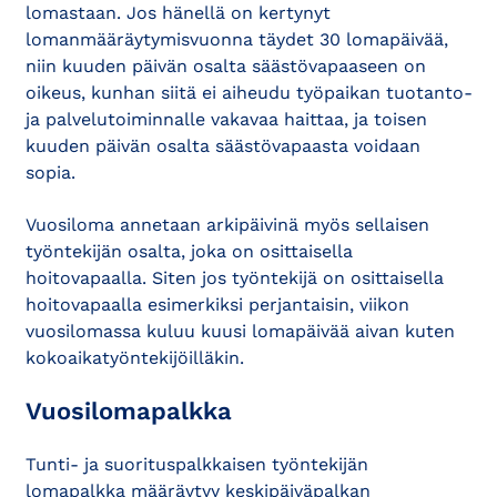
lomastaan. Jos hänellä on kertynyt
lomanmääräytymisvuonna täydet 30 lomapäivää,
niin kuuden päivän osalta säästövapaaseen on
oikeus, kunhan siitä ei aiheudu työpaikan tuotanto-
ja palvelutoiminnalle vakavaa haittaa, ja toisen
kuuden päivän osalta säästövapaasta voidaan
sopia.
Vuosiloma annetaan arkipäivinä myös sellaisen
työntekijän osalta, joka on osittaisella
hoitovapaalla. Siten jos työntekijä on osittaisella
hoitovapaalla esimerkiksi perjantaisin, viikon
vuosilomassa kuluu kuusi lomapäivää aivan kuten
kokoaikatyöntekijöilläkin.
Vuosilomapalkka
Tunti- ja suorituspalkkaisen työntekijän
lomapalkka määräytyy keskipäiväpalkan