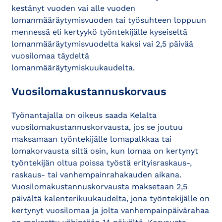
kestänyt vuoden vai alle vuoden
lomanmääräytymisvuoden tai työsuhteen loppuun
mennessä eli kertyykö työntekijälle kyseiseltä
lomanmääräytymisvuodelta kaksi vai 2,5 päivää
vuosilomaa täydeltä
lomanmääräytymiskuukaudelta.
Vuosilomakustannuskorvaus
Työnantajalla on oikeus saada Kelalta
vuosilomakustannuskorvausta, jos se joutuu
maksamaan työntekijälle lomapalkkaa tai
lomakorvausta siltä osin, kun lomaa on kertynyt
työntekijän oltua poissa työstä erityisraskaus-,
raskaus- tai vanhempainrahakauden aikana.
Vuosilomakustannuskorvausta maksetaan 2,5
päivältä kalenterikuukaudelta, jona työntekijälle on
kertynyt vuosilomaa ja jolta vanhempainpäivärahaa