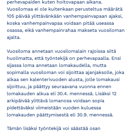
perhevapaiden kuten hoitovapaan aikana.
Vuosilomaa ei ole kuitenkaan perusteltua määrätä
105 päivää ylittävänkään vanhempainvapaan ajaksi,
koska vanhempainvapaa voidaan pitää useassa
osassa, eikä vanhempainrahaa makseta vuosiloman
ajalta.
Vuosiloma annetaan vuosilomalain rajoissa siitä
huolimatta, että työntekijä on perhevapaalla. Ensi
sijassa loma annetaan lomakaudella, mutta
sopimalla vuosiloman voi sijoittaa ajanjaksolle, joka
alkaa sen kalenterivuoden alusta, jolle lomakausi
sijoittuu, ja päättyy seuraavana vuonna ennen
lomakauden alkua eli 30.4. mennessä. Lisäksi 12
arkipäivää ylittävä lomanosa voidaan sopia
pidettäväksi viimeistään vuoden kuluessa
lomakauden päättymisestä eli 30.9. mennessä.
Tämän lisäksi työntekijä voi säästää osan