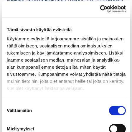
yleensä vapaata edeltänyt palkka. Jos työntekijällä
on luontoisetuja, jotka eivät ole vuosiloman aikana
käytössä, tulee ne korvata vuosilomapalkassa
rahana. Myös mahdolliset yleiskorotukset tulee
muistaa ottaa huomioon.
Tämä sivusto käyttää evästeitä
Käytämme evästeitä tarjoamamme sisällön ja mainosten
Jos kuukausipalkkaisen työntekijän työaika ja
räätälöimiseen, sosiaalisen median ominaisuuksien
vastaavasti palkka muuttuvat esimerkiksi osittaisen
tukemiseen ja kävijämäärämme analysoimiseen. Lisäksi
hoitovapaan vuoksi, vaikuttaa muutos lomapalkan
jaamme sosiaalisen median, mainosalan ja analytiikka-
laskentaan. Jos työajan ja palkan muutos tapahtuu
alan kumppaneillemme tietoja siitä, miten käytät
kesken lomanmääräytymisvuoden, vuosilomapalkka
sivustoamme. Kumppanimme voivat yhdistää näitä tietoja
kyseiseltä lomanmääräytymisvuodelta lasketaan
muihin tietoihin, joita olet antanut heille tai joita on kerätty,
prosenttiperusteella. Jos työajan ja palkan muutos
kun olet käyttänyt heidän palvelujaan.
tapahtuu vasta lomanmääräytymisvuoden
päättymisen jälkeen mutta ennen vuosiloman tai
Suostumuksen
sen osan pitämistä, vuosilomapalkka lasketaan
Välttämätön
valinta
lomanmääräytymisvuoden aikaisen työajan
perusteella määräytyvän kuukausipalkan mukaan.
Esimerkiksi työntekijän jäädessä osittaiselle
Mieltymykset