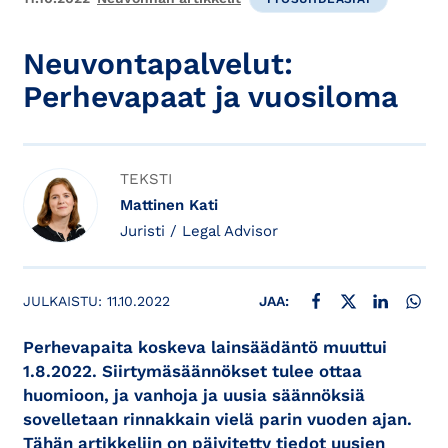
Neuvontapalvelut:
Perhevapaat ja vuosiloma
TEKSTI
Mattinen Kati
Juristi / Legal Advisor
JAA FACEBOOKISSA
JAA X:SSÄ
JAA LINKE
JAA
JULKAISTU:
11.10.2022
JAA:
Perhevapaita koskeva lainsäädäntö muuttui
1.8.2022. Siirtymäsäännökset tulee ottaa
huomioon, ja vanhoja ja uusia säännöksiä
sovelletaan rinnakkain vielä parin vuoden ajan.
Tähän artikkeliin on päivitetty tiedot uusien