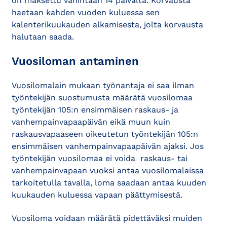
on maksettu vähintään 14 päivältä. Korvausta
haetaan kahden vuoden kuluessa sen
kalenterikuukauden alkamisesta, jolta korvausta
halutaan saada.
Vuosiloman antaminen
Vuosilomalain mukaan työnantaja ei saa ilman
työntekijän suostumusta määrätä vuosilomaa
työntekijän 105:n ensimmäisen raskaus- ja
vanhempainvapaapäivän eikä muun kuin
raskausvapaaseen oikeutetun työntekijän 105:n
ensimmäisen vanhempainvapaapäivän ajaksi. Jos
työntekijän vuosilomaa ei voida raskaus- tai
vanhempainvapaan vuoksi antaa vuosilomalaissa
tarkoitetulla tavalla, loma saadaan antaa kuuden
kuukauden kuluessa vapaan päättymisestä.
Vuosiloma voidaan määrätä pidettäväksi muiden