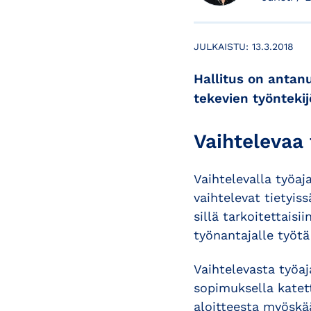
JULKAISTU:
13.3.2018
Hallitus on antan
tekevien työnteki
Vaihtelevaa
Vaihtelevalla työaja
vaihtelevat tietyis
sillä tarkoitettais
työnantajalle työtä
Vaihtelevasta työaj
sopimuksella katet
aloitteesta myöskä