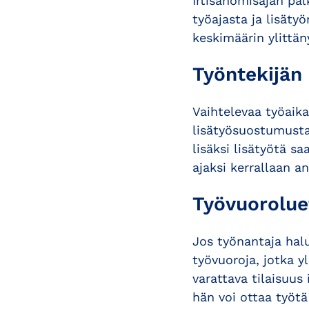
Irtisanomisajan pal
työajasta ja lisät
keskimäärin ylittän
Työntekijän
Vaihtelevaa työaika
lisätyösuostumusta
lisäksi lisätyötä sa
ajaksi kerrallaan 
Työvuorolue
Jos työnantaja halu
työvuoroja, jotka y
varattava tilaisuus
hän voi ottaa työtä