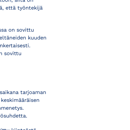
, että työntekijä
ssa on sovittu
edeltäneiden kuuden
kertaisesti.
n sovittu
misaikana tarjoaman
n keskimääräisen
onmenetys.
yösuhdetta.