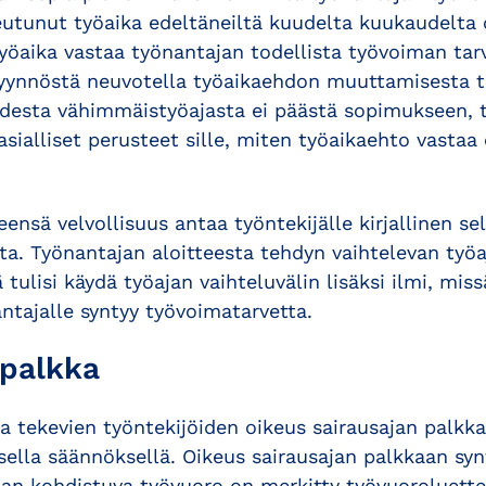
eutunut työaika edeltäneiltä kuudelta kuukaudelta o
yöaika vastaa työnantajan todellista työvoiman tar
pyynnöstä neuvotella työaikaehdon muuttamisesta to
udesta vähimmäistyöajasta ei päästä sopimukseen, 
i asialliset perusteet sille, miten työaikaehto vastaa
eensä velvollisuus antaa työntekijälle kirjallinen se
sta. Työnantajan aloitteesta tehdyn vaihtelevan ty
 tulisi käydä työajan vaihteluvälin lisäksi ilmi, miss
ntajalle syntyy työvoimatarvetta.
 palkka
a tekevien työntekijöiden oikeus sairausajan palkk
lla säännöksellä. Oikeus sairausajan palkkaan synt
an kohdistuva työvuoro on merkitty työvuoroluettel