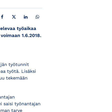
JAA FACEBOOKISSA
JAA X:SSÄ
JAA LINKEDINISSÄ
JAA WHATSAPPISSA
televaa työaikaa
 voimaan 1.6.2018.
ijän työtunnit
oaa työtä. Lisäksi
utuu tekemään
antajan
i saisi työnantajan
iman tarve