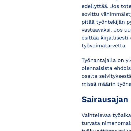
edellyttää. Jos tot
sovittu vähimmäist
pitää työntekijän 
vastaavaksi. Jos u
esittää kirjallisest
työvoimatarvetta.
Työnantajalla on yl
olennaisista ehdoi
osalta selvityksestä
missä määrin työna
Sairausajan
Vaihtelevaa työaika
turvata nimenomaise
työkyvyttömyysaika