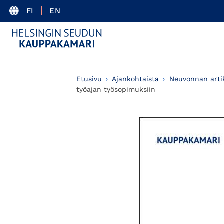
FI
EN
Etusivu
Ajankohtaista
Neuvonnan artik
työajan työsopimuksiin