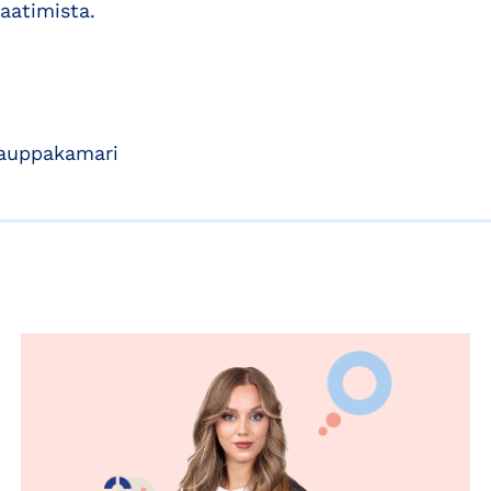
aatimista.
kauppakamari