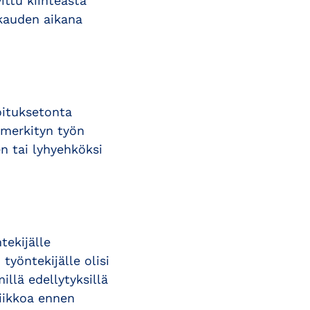
ittu kiinteästä
ukauden aikana
oituksetonta
 merkityn työn
en tai lyhyehköksi
tekijälle
työntekijälle olisi
llä edellytyksillä
viikkoa ennen