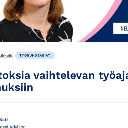
ikkelit
TYÖSUHDEASIAT
oksia vaihtelevan työaj
uksiin
Kati
 Legal Advisor