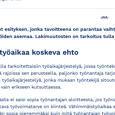
JAA:
ut esityksen, jonka tavoitteena on parantaa vaih
jöiden asemaa. Lakimuutosten on tarkoitus tulla
 työaikaa koskeva ehto
lla tarkoitettaisiin työaikajärjestelyä, jossa työntek
sä rajoissa sen perusteella, paljonko työnantaja tarj
iin työaikajärjestelyä, jonka mukaan työntekijä sito
 vain erikseen kutsuttaessa.
asta ei saisi sopia työnantajan aloitteesta, jos työn
tava työvoimatarve on kiinteä. Vähimmäistyöaikaa e
än sopia pienemmäksi kuin mitä työnantajan työvo