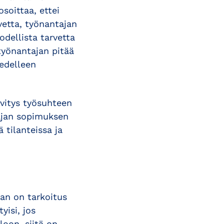
soittaa, ettei
vetta, työnantajan
dellista tarvetta
työnantajan pitää
 edelleen
lvitys työsuhteen
öajan sopimuksen
ä tilanteissa ja
aan on tarkoitus
yisi, jos
oon, siitä on