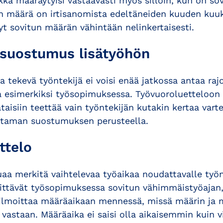
kka määräytyisi vastaavasti myös silloin, kun on sov
yön määrä on irtisanomista edeltäneiden kuuden ku
yt sovitun määrän vähintään nelinkertaisesti.
 suostumus lisätyöhön
a tekevä työntekijä ei voisi enää jatkossa antaa raj
 esimerkiksi työsopimuksessa. Työvuoroluetteloon
ataisiin teettää vain työntekijän kutakin kertaa vart
antaman suostumuksen perusteella.
ttelo
aa merkitä vaihtelevaa työaikaa noudattavalle työn
littävät työsopimuksessa sovitun vähimmäistyöajan, 
 ilmoittaa määräaikaan mennessä, missä määrin ja mi
 vastaan. Määräaika ei saisi olla aikaisemmin kuin 