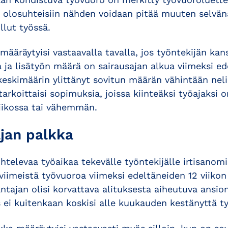
 olosuhteisiin nähden voidaan pitää muuten selvänä
llut työssä.
määräytyisi vastaavalla tavalla, jos työntekijän kan
a ja lisätyön määrä on sairausajan alkua viimeksi 
eskimäärin ylittänyt sovitun määrän vähintään nelin
rkoittaisi sopimuksia, joissa kiinteäksi työajaksi o
iikossa tai vähemmän.
ajan palkka
htelevaa työaikaa tekevälle työntekijälle irtisano
viimeistä työvuoroa viimeksi edeltäneiden 12 viiko
ntajan olisi korvattava alituksesta aiheutuva ansi
 ei kuitenkaan koskisi alle kuukauden kestänyttä t