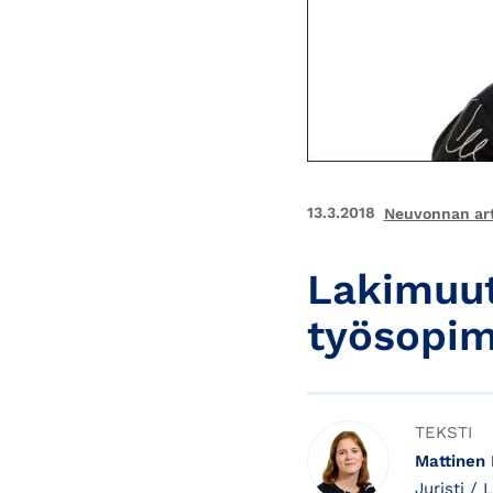
13.3.2018
Neuvonnan art
Lakimuut
työsopim
TEKSTI
Mattinen 
Juristi /