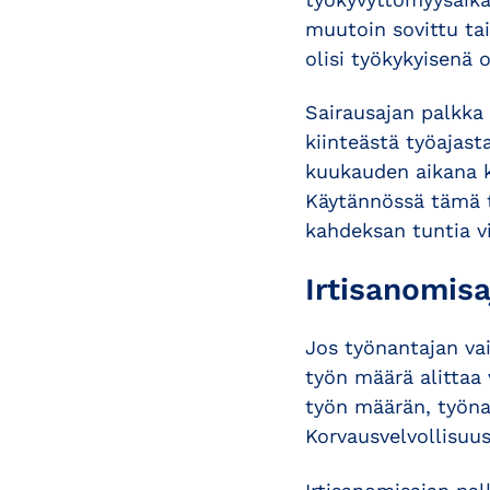
muutoin sovittu tai
olisi työkykyisenä o
Sairausajan palkka 
kiinteästä työajast
kuukauden aikana k
Käytännössä tämä ta
kahdeksan tuntia v
Irtisanomis
Jos työnantajan vai
työn määrä alittaa 
työn määrän, työna
Korvausvelvollisuus