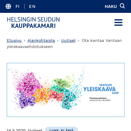
FI
EN
HAKU
MENU
Etusivu
Ajankohtaista
Uutiset
Ota kantaa Vantaan
yleiskaavaehdotukseen
14.5.2020
Uutiset
LIIKE-ELÄMÄ