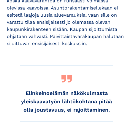
koska kaavavarantoa on runsaasti voimassa
olevissa kaavoissa. Asuntorakentamisellekaan ei
esitetä laajoja uusia aluevarauksia, vaan sille on
varattu tilaa ensisijaisesti jo olemassa olevan
kaupunkirakenteen sisään. Kaupan sijoittumista
ohjataan vahvasti. Päivittäistavarakaupan halutaan
sijoittuvan ensisijaisesti keskuksiin.
Elinkeinoelämän näkökulmasta
yleiskaavatyön lähtökohtana pitää
olla joustavuus, ei rajoittaminen.