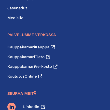
Jäsenedut
Medialle
PALVELUMME VERKOSSA
KauppakamariKauppa
KauppakamariTieto
KauppakamariVerkosto
KoulutusOnline
SEURAA MEITÄ
Linkedin