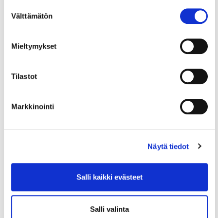
myös maankäyttö- ja liikenneasioiden
Suostumuksen
päällikkö
Tiina Pasurille
toukokuun
Välttämätön
valinta
loppuun mennessä.
Mieltymykset
Tilastot
Lue myös
Markkinointi
Näytä tiedot
Salli kaikki evästeet
Salli valinta