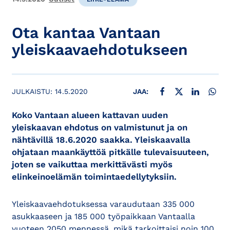
Ota kantaa Vantaan
yleiskaavaehdotukseen
JAA FACEBOOKISSA
JAA X:SSÄ
JAA LINKE
JAA
JULKAISTU:
14.5.2020
JAA:
Koko Vantaan alueen kattavan uuden
yleiskaavan ehdotus on valmistunut ja on
nähtävillä 18.6.2020 saakka. Yleiskaavalla
ohjataan maankäyttöä pitkälle tulevaisuuteen,
joten se vaikuttaa merkittävästi myös
elinkeinoelämän toimintaedellytyksiin.
Yleiskaavaehdotuksessa varaudutaan 335 000
asukkaaseen ja 185 000 työpaikkaan Vantaalla
vuoteen 2050 mennessä, mikä tarkoittaisi noin 100