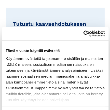
Tutustu kaavaehdotukseen
Kaava-aineisto:
Vantaan yleiskaava 2020
Katso ja tutustu:
Kaavaehdotukseen
Tämä sivusto käyttää evästeitä
tutustuminen ja virallisen muistutuksen
Käytämme evästeitä tarjoamamme sisällön ja mainosten
jättäminen 18.6.2020 mennessä
räätälöimiseen, sosiaalisen median ominaisuuksien
Tarinakartta – helppo tapa
tukemiseen ja kävijämäärämme analysoimiseen. Lisäksi
jaamme sosiaalisen median, mainosalan ja analytiikka-
tutustua kaavaan
alan kumppaneillemme tietoja siitä, miten käytät
sivustoamme. Kumppanimme voivat yhdistää näitä tietoja
Tarinakartta
on helppo tapa tutustua
muihin tietoihin, joita olet antanut heille tai joita on kerätty,
kaavan sisältöön.
kun olet käyttänyt heidän palvelujaan.
Mahdollisia kommentteja voi toimittaa