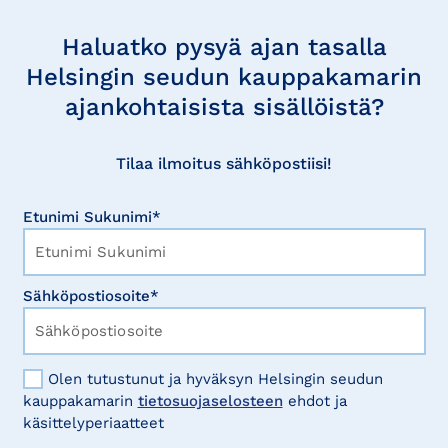
Tilaa
uutisia
Haluatko pysyä ajan tasalla
Helsingin seudun kauppakamarin
ajankohtaisista sisällöistä?
Tilaa ilmoitus sähköpostiisi!
Etunimi Sukunimi*
Sähköpostiosoite*
Olen tutustunut ja hyväksyn Helsingin seudun
kauppakamarin
tietosuojaselosteen
ehdot ja
käsittelyperiaatteet