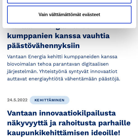
24.8.2022
VASTUULLISUUS
Vain välttämättömät evästeet
Vantaan Energia hakee
kumppanien kanssa vauhtia
päästövähennyksiin
Vantaan Energia kehitti kumppaneiden kanssa
biovoimalan tehoa parantavan digitaalisen
järjestelmän. Yhteistyönä syntyvät innovaatiot
auttavat energiayhtiötä vähentämään päästöjä.
24.5.2022
KEHITTÄMINEN
Vantaan innovaatiokilpailusta
näkyvyyttä ja rahoitusta parhaille
kaupunkikehittämisen ideoille!