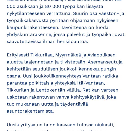
000 asukkaan ja 80 000 työpaikan lisäystä
nykytilanteeseen verrattuna. Suurin osa väestön- ja
työpaikkakasvusta pyritään ohjaamaan nykyiseen
kaupunkirakenteeseen. Tavoitteena on luoda
yhdyskuntarakenne, jossa palvelut ja työpaikat ovat
saavutettavissa ilman henkilöautoa.
Erityisesti Tikkurilaa, Myyrmäkeä ja Aviapoliksen
aluetta laajennetaan ja tiivistetään. Asemanseutuja
kehitetään seudullisen joukkoliikennekaupungin
osana. Uusi joukkoliikenneyhteys Vantaan ratikka
parantaa poikittaisia yhteyksiä Itä-Vantaan,
Tikkurilan ja Lentokentän välillä. Ratikan varteen
uskotaan rakentuvan vahva kehityskäytävä, joka
tuo mukanaan uutta ja täydentävää
asuntorakentamista.
Uusia yritysalueita on kaavaan tulossa niukasti,