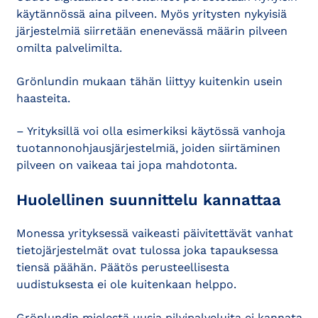
käytännössä aina pilveen. Myös yritysten nykyisiä
järjestelmiä siirretään enenevässä määrin pilveen
omilta palvelimilta.
Grönlundin mukaan tähän liittyy kuitenkin usein
haasteita.
– Yrityksillä voi olla esimerkiksi käytössä vanhoja
tuotannonohjausjärjestelmiä, joiden siirtäminen
pilveen on vaikeaa tai jopa mahdotonta.
Huolellinen suunnittelu kannattaa
Monessa yrityksessä vaikeasti päivitettävät vanhat
tietojärjestelmät ovat tulossa joka tapauksessa
tiensä päähän. Päätös perusteellisesta
uudistuksesta ei ole kuitenkaan helppo.
Grönlundin mielestä uusia pilvipalveluita ei kannata