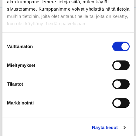
alan kumppaneillemme tietoja siitä, miten käytät
sivustoamme. Kumppanimme voivat yhdistää näitä tietoja
muihin tietoihin, joita olet antanut heille tai joita on kerätty,
kun olet käyttänyt heidän palvelujaan.
Suostumuksen
Mikäli haluat lisää tietoa
Välttämätön
valinta
DIHUB-hankkeesta,
ota yhteyttä
Mieltymykset
Helsinki Business College:
Jouni Hytönen p. 040 7179991 tai
Tilastot
Helena Miettinen p. 044 7756383
Markkinointi
Helsingin seudun kauppakamari:
Riikka Vataja p. 040 5360954 tai
Hanna Blomqvist p. 040 9207025
Näytä tiedot
Lisätietoa DIHUB-hankkeesta