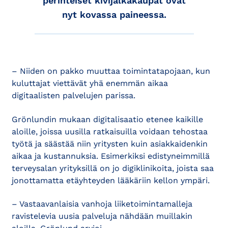
perinteiset kivijalkakaupat ovat
nyt kovassa paineessa.
– Niiden on pakko muuttaa toimintatapojaan, kun
kuluttajat viettävät yhä enemmän aikaa
digitaalisten palvelujen parissa.
Grönlundin mukaan digitalisaatio etenee kaikille
aloille, joissa uusilla ratkaisuilla voidaan tehostaa
työtä ja säästää niin yritysten kuin asiakkaidenkin
aikaa ja kustannuksia. Esimerkiksi edistyneimmillä
terveysalan yrityksillä on jo digiklinikoita, joista saa
jonottamatta etäyhteyden lääkäriin kellon ympäri.
– Vastaavanlaisia vanhoja liiketoimintamalleja
ravistelevia uusia palveluja nähdään muillakin