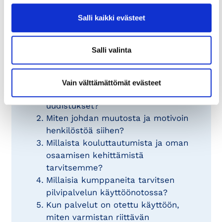
Salli kaikki evästeet
Pohdi näitä kysymyksiä, kun
otat käyttöön pilvipalveluja:
Salli valinta
Onko organisaatio valmis
muutokseen? Entä onko ylin johto
Vain välttämättömät evästeet
sitoutunut tekemään tarvittavat
uudistukset?
Miten johdan muutosta ja motivoin
henkilöstöä siihen?
Millaista kouluttautumista ja oman
osaamisen kehittämistä
tarvitsemme?
Millaisia kumppaneita tarvitsen
pilvipalvelun käyttöönotossa?
Kun palvelut on otettu käyttöön,
miten varmistan riittävän