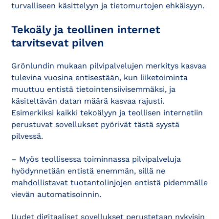
turvalliseen käsittelyyn ja tietomurtojen ehkäisyyn.
Tekoäly ja teollinen internet
tarvitsevat pilven
Grönlundin mukaan pilvipalvelujen merkitys kasvaa
tulevina vuosina entisestään, kun liiketoiminta
muuttuu entistä tietointensiivisemmäksi, ja
käsiteltävän datan määrä kasvaa rajusti.
Esimerkiksi kaikki tekoälyyn ja teollisen internetiin
perustuvat sovellukset pyörivät tästä syystä
pilvessä.
– Myös teollisessa toiminnassa pilvipalveluja
hyödynnetään entistä enemmän, sillä ne
mahdollistavat tuotantolinjojen entistä pidemmälle
vievän automatisoinnin.
Uudet digitaaliset sovellukset perustetaan nykyisin