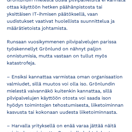
ottaa käyttöön hetken päähänpistosta tai
yksittäisen IT-ihmisen päätöksellä, vaan
uudistukset vaativat huolellista suunnittelua ja
määrätietoista johtamista.
Runsaan vuosikymmenen pilvipalvelujen parissa
työskennellyt Grönlund on nähnyt paljon
onnistumisia, mutta vastaan on tullut myös
katastrofeja.
– Ensiksi kannattaa varmistaa oman organisaation
valmiudet, sillä muutos voi olla iso. Grönlundin
mielestä vaivannäkö kuitenkin kannattaa, sillä
pilvipalvelujen käyttöön otosta voi saada ison
hyödyn toimintojen tehostumisesta, liiketoiminnan
kasvusta tai kokonaan uudesta liiketoiminnasta.
– Harvalla yrityksellä on enää varaa jättää näitä