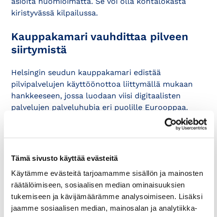
asioita huomioimatta. Se voi olla kohtalokasta
kiristyvässä kilpailussa.
Kauppakamari vauhdittaa pilveen
siirtymistä
Helsingin seudun kauppakamari edistää
pilvipalvelujen käyttöönottoa liittymällä mukaan
hankkeeseen, jossa luodaan viisi digitaalisten
palvelujen palveluhubia eri puolille Eurooppaa.
Digital Innovation Hub for Cloud Based Services
(DIHUB) on Euroopan komission osarahoittama
projekti.
Tämä sivusto käyttää evästeitä
Palveluhubeissa opiskelijat saavat
Käytämme evästeitä tarjoamamme sisällön ja mainosten
erikoiskoulutuksen pilvipohjaisten palvelujen
räätälöimiseen, sosiaalisen median ominaisuuksien
suunnitteluun, kehittämiseen ja tuottamiseen
tukemiseen ja kävijämäärämme analysoimiseen. Lisäksi
yritysympäristössä.
jaamme sosiaalisen median, mainosalan ja analytiikka-