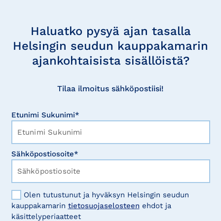
Tilaa
uutisia
Haluatko pysyä ajan tasalla
Helsingin seudun kauppakamarin
ajankohtaisista sisällöistä?
Tilaa ilmoitus sähköpostiisi!
Etunimi Sukunimi*
Sähköpostiosoite*
Olen tutustunut ja hyväksyn Helsingin seudun
kauppakamarin
tietosuojaselosteen
ehdot ja
käsittelyperiaatteet