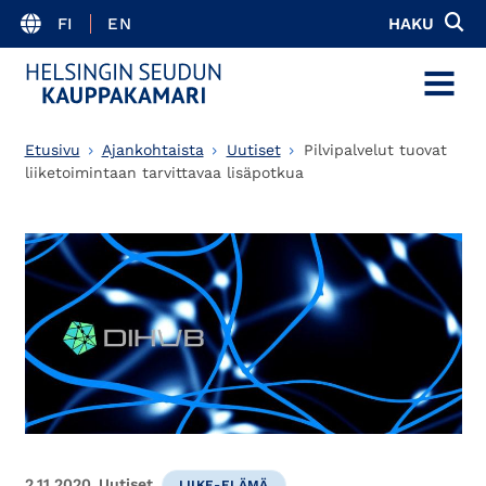
FI
EN
HAKU
MENU
Etusivu
Ajankohtaista
Uutiset
Pilvipalvelut tuovat
liiketoimintaan tarvittavaa lisäpotkua
2.11.2020
Uutiset
LIIKE-ELÄMÄ