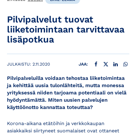
Pilvipalvelut tuovat
liiketoimintaan tarvittavaa
lisäpotkua
JAA FACEBOOKISSA
JAA X:SSÄ
JAA LINKE
JAA
JULKAISTU:
2.11.2020
JAA:
Pilvipalveluilla voidaan tehostaa liiketoimintaa
ja kehittää uusia tulonlähteitä, mutta monessa
yrityksessä niiden tarjoama potentiaali on vielä
hyödyntämättä. Miten uusien palvelujen
käyttöönotto kannattaa toteuttaa?
Korona-aikana etätöihin ja verkkokaupan
asiakkaiksi siirtyneet suomalaiset ovat ottaneet