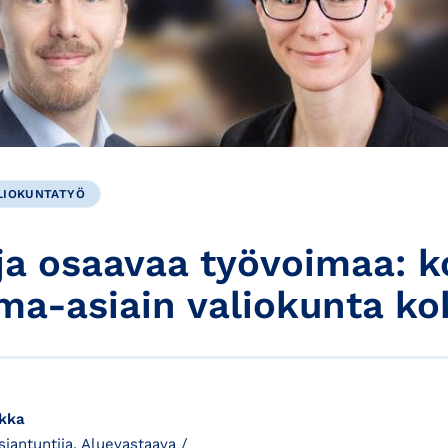
LIOKUNTATYÖ
 ja osaavaa työvoimaa: k
ima-asiain valiokunta ko
ikka