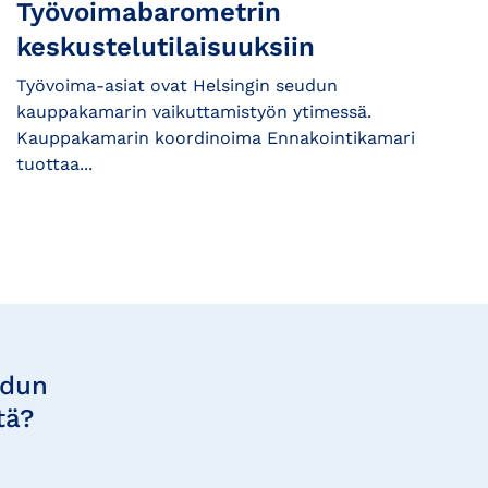
Työvoimabarometrin
keskustelutilaisuuksiin
Työvoima-asiat ovat Helsingin seudun
kauppakamarin vaikuttamistyön ytimessä.
Kauppakamarin koordinoima Ennakointikamari
tuottaa...
udun
tä?