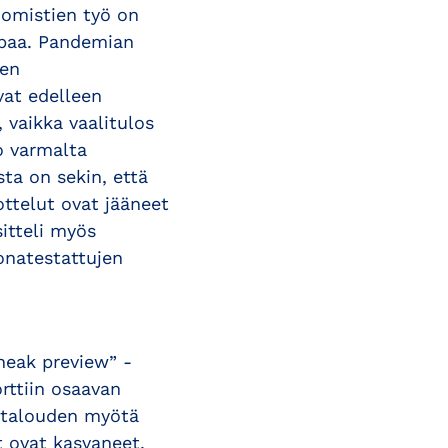
omistien työ on
paa. Pandemian
jen
vat edelleen
 vaikka vaalitulos
o varmalta
ta on sekin, että
ottelut ovat jääneet
itteli myös
ronatestattujen
sneak preview” -
rttiin osaavan
t talouden myötä
t ovat kasvaneet,