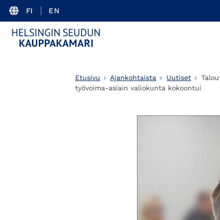
FI
EN
Etusivu
Ajankohtaista
Uutiset
Talou
työvoima-asiain valiokunta kokoontui