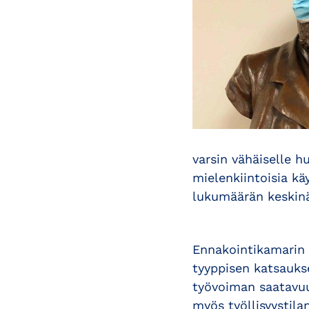
varsin vähäiselle h
mielenkiintoisia kä
lukumäärän keskinä
Ennakointikamarin 
tyyppisen katsauks
työvoiman saatavuu
myös työllisyystila