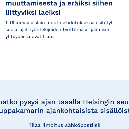
muuttamisesta ja eräiksi siihen
liittyviksi laeiksi
1. Ulkomaalaislain muutosehdotuksessa esitetyt
suoja-ajat työntekijöiden työttömäksi jäämisen
yhteydessä ovat liian...
uatko pysyä ajan tasalla Helsingin se
uppakamarin ajankohtaisista sisällöis
Tilaa ilmoitus sähköpostiisi!