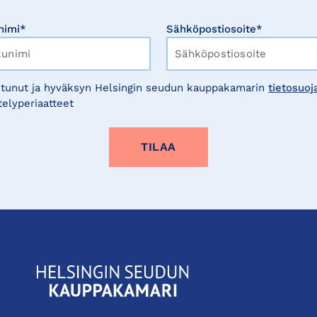
nimi*
Sähköpostiosoite*
tunut ja hyväksyn Helsingin seudun kauppakamarin
tietosuoj
telyperiaatteet
KauppakamariHelsingin
seudun
kauppakamari