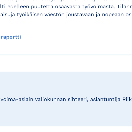
ilti edelleen puutetta osaavasta työvoimasta. Tilan
tkaisuja työikäisen väestön joustavaan ja nopeaan o
raportti
voima-asiain valiokunnan sihteeri, asiantuntija Riik