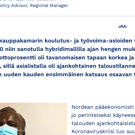
olicy Advisor, Regional Manager
JAA:
kauppakamarin koulutus- ja työvoima-asioiden 
0 niin sanotulla hybridimallilla ajan hengen muka
ttoprosentti oli tavanomaisen tapaan korkea ja
 sillä asialistalla oli ajankohtainen taloustilanne
n uuden kauden ensimmäinen katsaus osaavan 
Nordean pääekonomist
jo perinteiseksi käynee
talouden ajankohtaisist
Koronaviruskriisi luo s