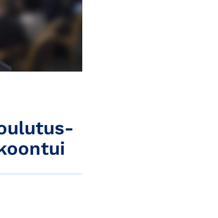
oulutus-
koontui