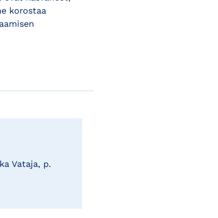
ne korostaa
saamisen
ka Vataja, p.