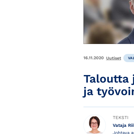
16.11.2020
Uutiset
VA
Taloutta
ja työvo
TEKSTI
Vataja Ri
Johtava asiantuntija, Aluevastaava /