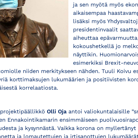
ja sen myötä myös ekon
aikaisempaa haastavam
lisäksi myös Yhdysvalto
presidentinvaalit saatta
aiheuttaa epävarmuutta,
kokoushetkellä jo melk
näyttikin. Huomionarvois
esimerkiksi Brexit-neuv
uomiolle niiden merkitykseen nähden. Tuuli Koivu es
yriä korttimaksujen lukumäärien ja positiivisten ko
isestä korrelaatiosta.
projektipäällikkö
Olli Oja
antoi valiokuntalaisille ”
en Ennakointikamarin ensimmäiseen puolivuosirapo
desta ja kysynnästä. Vaikka korona on myllertäny
nnetta ja lomautettujen ja irtisanottujen lukumäärä