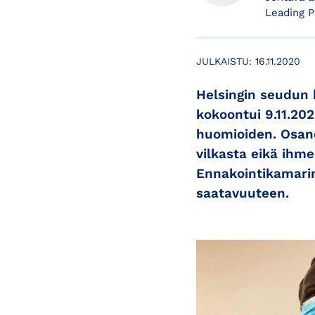
Leading P
JULKAISTU:
16.11.2020
Helsingin seudun 
kokoontui 9.11.202
huomioiden. Osano
vilkasta eikä ihme,
Ennakointikamari
saatavuuteen.