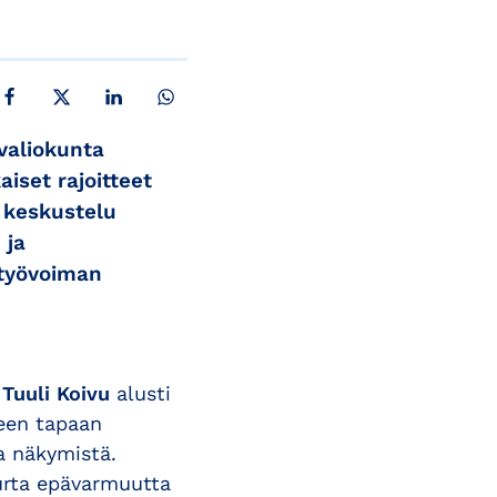
JAA FACEBOOKISSA
JAA X:SSÄ
JAA LINKEDINISSÄ
JAA WHATSAPPISSA
valiokunta
iset rajoitteet
 keskustelu
 ja
työvoiman
i
Tuuli Koivu
alusti
seen tapaan
a näkymistä.
uurta epävarmuutta