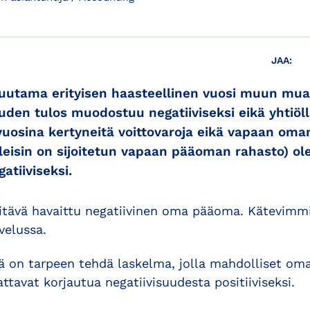
JAA:
tama erityisen haasteellinen vuosi muun mua
auden tulos muodostuu negatiiviseksi eikä yhtiöl
nä vuosina kertyneitä voittovaroja eikä vapaan o
 yleisin on sijoitetun vapaan pääoman rahasto) 
atiiviseksi.
öitävä havaittu negatiivinen oma pääoma. Kätevimm
velussa.
iä on tarpeen tehdä laskelma, jolla mahdolliset o
attavat korjautua negatiivisuudesta positiiviseksi.