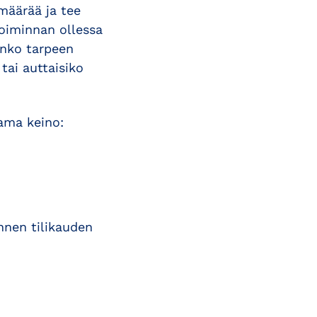
 määrää ja tee
Toiminnan ollessa
onko tarpeen
ai auttaisiko
ama keino:
nnen tilikauden