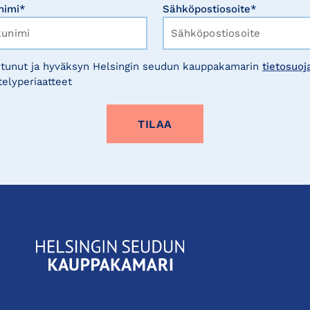
nimi*
Sähköpostiosoite*
tunut ja hyväksyn Helsingin seudun kauppakamarin
tietosuoj
telyperiaatteet
KauppakamariHelsingin
seudun
kauppakamari