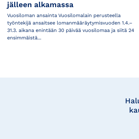
jälleen alkamassa
Vuosiloman ansainta Vuosilomalain perusteella
työntekijä ansaitsee lomanmääräytymisvuoden 1.4.–
31.3. aikana enintään 30 päivää vuosilomaa ja siitä 24
ensimmäistä...
Tilaa
uutisia
Hal
ka