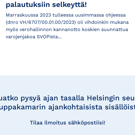
palautuksiin selkeyttä!
Marraskuussa 2023 tulleessa uusimmassa ohjeessa
(dnro VH/6707/00.01.00/2023) oli vihdoinkin mukana
myös verohallinnon kannanotto koskien suunnattua
varojenjakoa SVOPista...
uatko pysyä ajan tasalla Helsingin se
uppakamarin ajankohtaisista sisällöis
Tilaa ilmoitus sähköpostiisi!