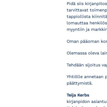
Pidä siis kirjanpit
tarvittavat toimenp
tappiollista kiinn
lomauttaa henkilös
myyntiin ja markki
Oman pääoman koro
Olemassa oleva lai
Tehdään sijoitus 
Yhtiölle annetaan p
päättymistä.
Teija Kerbs
kirjanpidon asiantu