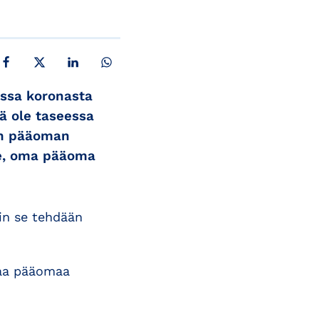
JAA FACEBOOKISSA
JAA X:SSÄ
JAA LINKEDINISSÄ
JAA WHATSAPPISSA
ssa koronasta
lä ole taseessa
man pääoman
ole, oma pääoma
in se tehdään
maa pääomaa