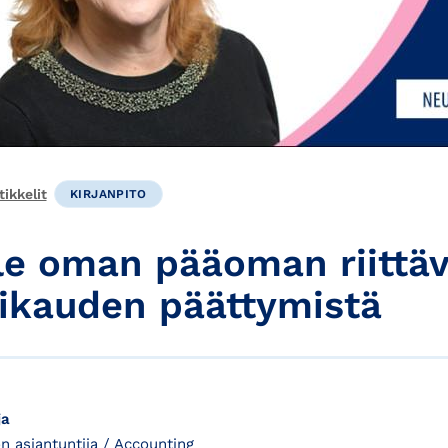
ikkelit
KIRJANPITO
le oman pääoman riittäv
likauden päättymistä
ja