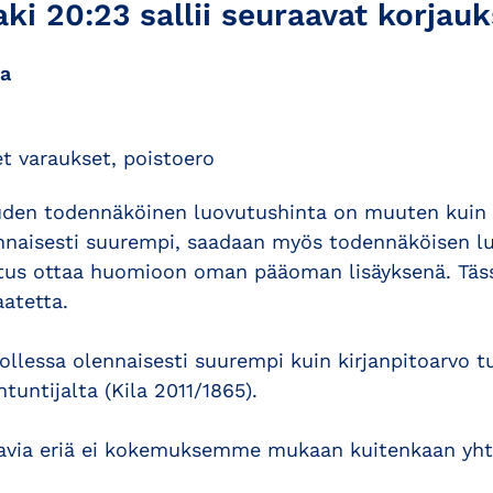
ki 20:23 sallii seuraavat korjauk
a
t varaukset, poistoero
den todennäköinen luovutushinta on muuten kuin t
ennaisesti suurempi, saadaan myös todennäköisen l
otus ottaa huomioon oman pääoman lisäyksenä. Täs
atetta.
llessa olennaisesti suurempi kuin kirjanpitoarvo t
tuntijalta (Kila 2011/1865).
aavia eriä ei kokemuksemme mukaan kuitenkaan yhtiö