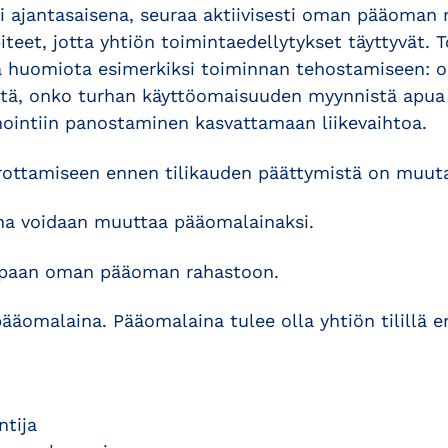
osi ajantasaisena, seuraa aktiivisesti oman pääoman
iteet, jotta yhtiön toimintaedellytykset täyttyvät. 
itä huomiota esimerkiksi toiminnan tehostamiseen: 
tä, onko turhan käyttöomaisuuden myynnistä apua t
nointiin panostaminen kasvattamaan liikevaihtoa.
ttamiseen ennen tilikauden päättymistä on muut
na voidaan muuttaa pääomalainaksi.
vapaan oman pääoman rahastoon.
ääomalaina. Pääomalaina tulee olla yhtiön tilillä e
ntija