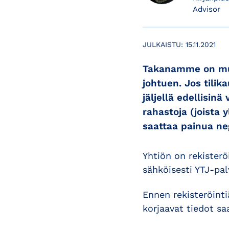
Advisor
JULKAISTU:
15.11.2021
Takanamme on muu
johtuen. Jos tilik
jäljellä edellisi
rahastoja (joista
saattaa painua neg
Yhtiön on rekister
sähköisesti YTJ-pal
Ennen rekisteröint
korjaavat tiedot sa