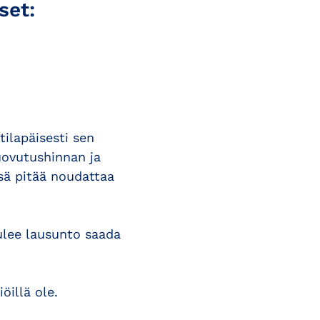
set:
ilapäisesti sen
uovutushinnan ja
sä pitää noudattaa
ulee lausunto saada
illä ole.