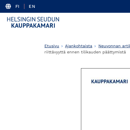
FI
EN
Etusivu
Ajankohtaista
Neuvonnan artik
riittävyyttä ennen tilikauden päättymistä