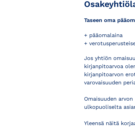
Osakeyhtiöla
Taseen oma pääom
+ pääomalaina
+ verotusperusteise
Jos yhtiön omaisuu
kirjanpitoarvoa ol
kirjanpitoarvon er
varovaisuuden peria
Omaisuuden arvon o
ulkopuoliselta asian
Yleensä näitä korj