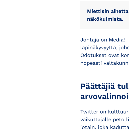
Miettisin aihett
näkökulmista.
Johtaja on Media! -
läpinäkyvyyttä, joh
Odotukset ovat kork
nopeasti valtakunna
Päättäjiä tu
arvovalinno
Twitter on kulttuur
vaikuttajalle petol
jotain, joka kadut