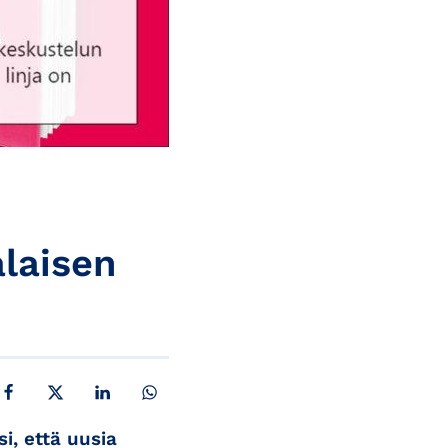
alaisen
JAA FACEBOOKISSA
JAA X:SSÄ
JAA LINKEDINISSÄ
JAA WHATSAPPISSA
, että uusia