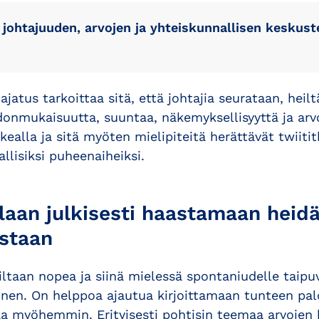
a johtajuuden, arvojen ja yhteiskunnallisen kesku
ajatus tarkoittaa sitä, että johtajia seurataan, heil
donmukaisuutta, suuntaa, näkemyksellisyyttä ja arv
ealla ja sitä myöten mielipiteitä herättävät twiiti
llisiksi puheenaiheiksi.
llaan julkisesti haastamaan heid
istaan
iltaan nopea ja siinä mielessä spontaniudelle taipuv
linen. On helppoa ajautua kirjoittamaan tunteen palo
taa myöhemmin. Erityisesti pohtisin teemaa arvojen 