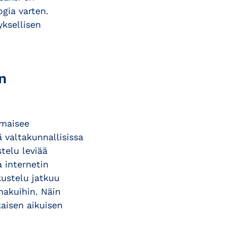
ogia varten.
yksellisen
n
lmaisee
 valtakunnallisissa
stelu leviää
 internetin
ustelu jatkuu
hakuihin. Näin
kaisen aikuisen