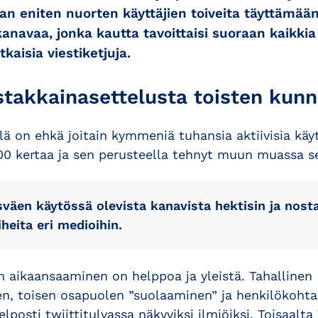
an eniten nuorten käyttäjien toiveita täyttämä
kanavaa, jonka kautta tavoittaisi suoraan kaikki
aisia viestiketjuja.
stakkainasettelusta toisten kun
ä on ehkä joitain kymmeniä tuhansia aktiivisia käytt
000 kertaa ja sen perusteella tehnyt muun muassa se
sväen käytössä olevista kanavista hektisin ja nos
iheita eri medioihin.
n aikaansaaminen on helppoa ja yleistä. Tahallinen
, toisen osapuolen ”suolaaminen” ja henkilökohta
elposti twiittitulvassa näkyviksi ilmiöiksi. Toisaalta