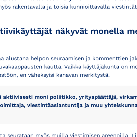
ös rakentavalla ja toisia kunnioittavalla viestintät
tiivikäyttäjät näkyvät monella m
aa alustana helpon seuraamisen ja kommenttien ja
kuvakaappausten kautta. Vaikka käyttäjäkunta on me
estöön, en väheksyisi kanavan merkitystä.
 aktiivisesti moni poliitikko, yrityspäättäjä, virkam
toimittaja, viestintäasiantuntija ja muu yhteiskunna
ota seurataan myös muilla viestimisen areenoilla. Li