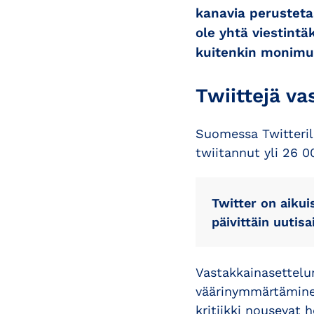
kanavia perusteta
ole yhtä viestintä
kuitenkin monimutk
Twiittejä va
Suomessa Twitterill
twiitannut yli 26 
Twitter on aikui
päivittäin uutisa
Vastakkainasettelu
väärinymmärtäminen
kritiikki nousevat h