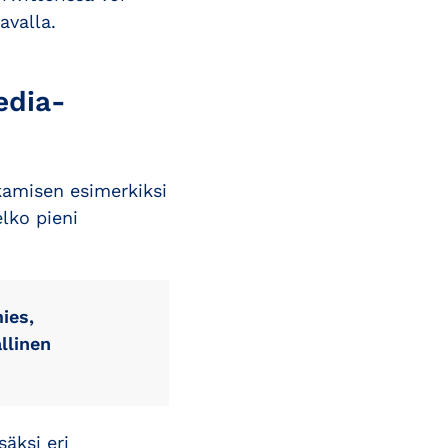
avalla.
edia-
kamisen esimerkiksi
lko pieni
ies,
llinen
säksi eri