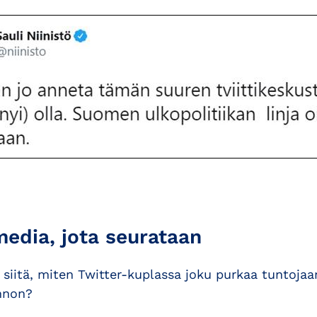
media, jota seurataan
 siitä, miten Twitter-kuplassa joku purkaa tuntojaan
nnon?