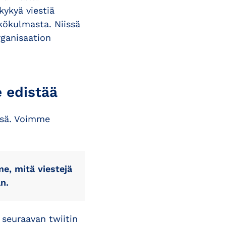
kykyä viestiä
kökulmasta. Niissä
rganisaation
 edistää
yssä. Voimme
, mitä viestejä
n.
seuraavan twiitin