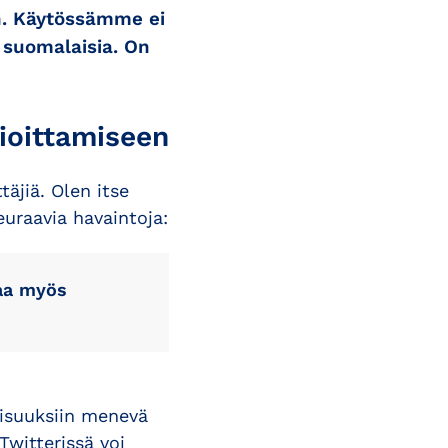
än. Käytössämme ei
a suomalaisia. On
nioittamiseen
äjiä. Olen itse
uraavia havaintoja:
taa myös
isuuksiin menevä
 Twitterissä voi