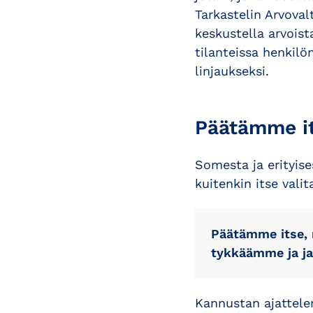
Tarkastelin Arvoval
keskustella arvois
tilanteissa henkil
linjaukseksi.
Päätämme it
Somesta ja erityise
kuitenkin itse vali
Päätämme itse, 
tykkäämme ja ja
Kannustan ajattele