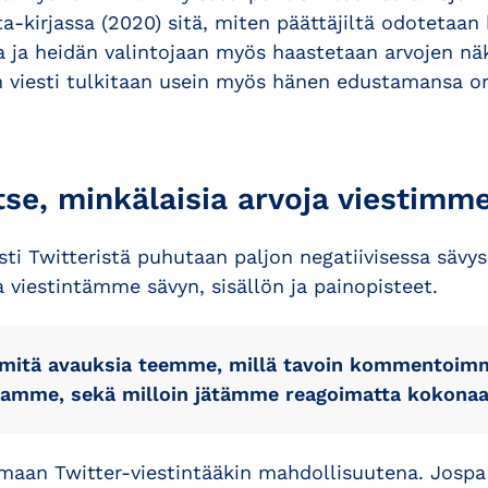
ta-kirjassa (2020) sitä, miten päättäjiltä odotetaan 
ta ja heidän valintojaan myös haastetaan arvojen nä
ön viesti tulkitaan usein myös hänen edustamansa o
se, minkälaisia arvoja viestimme
sti Twitteristä puhutaan paljon negatiivisessa säv
ta viestintämme sävyn, sisällön ja painopisteet.
mitä avauksia teemme, millä tavoin kommentoimme
amme, sekä milloin jätämme reagoimatta kokonaa
maan Twitter-viestintääkin mahdollisuutena. Jospa 