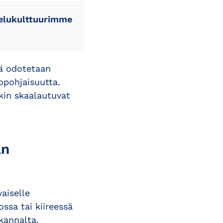
stelukulttuurimme
tä odotetaan
opohjaisuutta.
tkin skaalautuvat
än
aiselle
ssa tai kiireessä
kannalta.