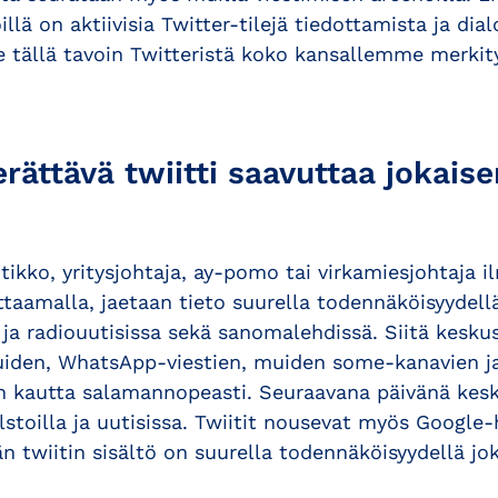
llä on aktiivisia Twitter-tilejä tiedottamista ja dial
e tällä tavoin Twitteristä koko kansallemme merkit
ättävä twiitti saavuttaa jokaise
itikko, yritysjohtaja, ay-pomo tai virkamiesjohtaja i
aamalla, jaetaan tieto suurella todennäköisyydellä
v- ja radiouutisissa sekä sanomalehdissä. Siitä kesku
uiden, WhatsApp-viestien, muiden some-kanavien ja
n kautta salamannopeasti. Seuraavana päivänä kesk
lstoilla ja uutisissa. Twiitit nousevat myös Google-
 twiitin sisältö on suurella todennäköisyydellä jo