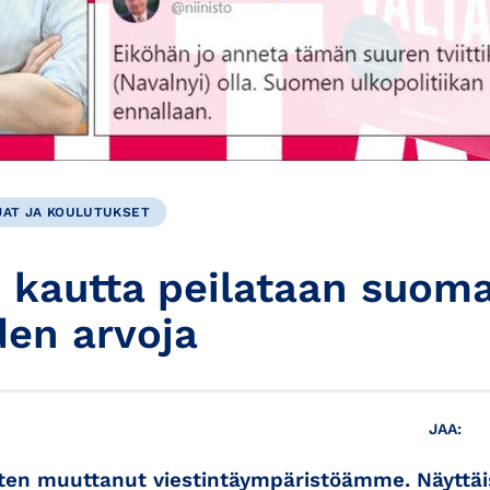
JAT JA KOULUTUKSET
n kautta peilataan suom
den arvoja
JAA:
en muuttanut viestintäympäristöämme. Näyttäisi