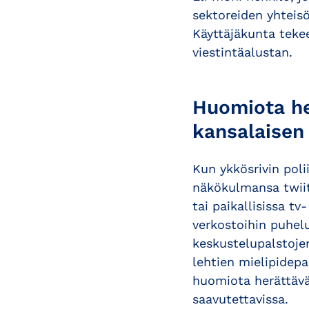
sektoreiden yhteisöi
Käyttäjäkunta teke
viestintäalustan.
Huomiota her
kansalaisen
Kun ykkösrivin poli
näkökulmansa twiitt
tai paikallisissa t
verkostoihin puhel
keskustelupalstoje
lehtien mielipidepa
huomiota herättävän
saavutettavissa.