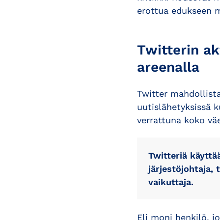
erottua edukseen my
Twitterin ak
areenalla
Twitter mahdollist
uutislähetyksissä 
verrattuna koko vä
Twitteriä käyttää
järjestöjohtaja, 
vaikuttaja.
Eli moni henkilö, j