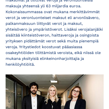
maksoivat ja tilittivät veroja ja veronluonteisia
maksuja yhteensä yli 63 miljardia euroa.
Kokonaissummassa ovat mukana merkittävimmät
verot ja veronluonteiset maksut eli arvonlisävero,
palkanmaksuun liittyvät verot ja maksut,
yhteisövero ja ympäristöverot. Lisäksi verojalanjälki
sisältää kiinteistöveron, haittaveroja ja osingoista
yrityksen pidättämät verot sekä muita pienempiä
veroja. Yritystiedot koostuvat pääasiassa
osakeyhtiöiden tilittämistä veroista, eikä niissä ole
mukana yksityisiä elinkeinonharjoittajia ja
henkilöyhtiöitä.