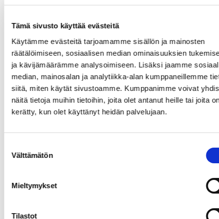
veroselvitys »
Tämä sivusto käyttää evästeitä
Vuodesta 2015 vuoteen 2017 yritysten
Käytämme evästeitä tarjoamamme sisällön ja mainosten
maksamat verot ja
räätälöimiseen, sosiaalisen median ominaisuuksien tukemis
veronluonteiset maksut
kasvoivat kaikkien
ja kävijämäärämme analysoimiseen. Lisäksi jaamme sosiaal
verolajien osalta.
median, mainosalan ja analytiikka-alan kumppaneillemme tie
siitä, miten käytät sivustoamme. Kumppanimme voivat yhdis
näitä tietoja muihin tietoihin, joita olet antanut heille tai joita o
kerätty, kun olet käyttänyt heidän palvelujaan.
Lue myös:
Suostumuksen
Välttämätön
valinta
Verokilpailu muuttaa
muotoaan
Mieltymykset
Verokilpailu muuttaa muotoaan
Tilastot