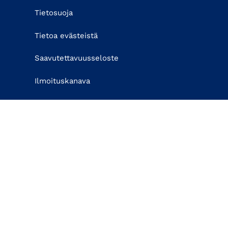
Tietosuoja
Tietoa evästeistä
Saavutettavuusseloste
Ilmoituskanava