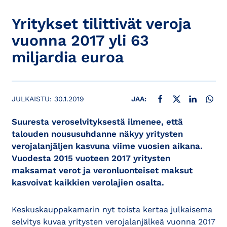
Yritykset tilittivät veroja
vuonna 2017 yli 63
miljardia euroa
JAA FACEBOOKISSA
JAA X:SSÄ
JAA LINKE
JAA
JULKAISTU:
30.1.2019
JAA:
Suuresta veroselvityksestä ilmenee, että
talouden noususuhdanne näkyy yritysten
verojalanjäljen kasvuna viime vuosien aikana.
Vuodesta 2015 vuoteen 2017 yritysten
maksamat verot ja veronluonteiset maksut
kasvoivat kaikkien verolajien osalta.
Keskuskauppakamarin nyt toista kertaa julkaisema
selvitys kuvaa yritysten verojalanjälkeä vuonna 2017