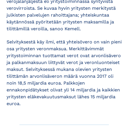
verojalanjäljestä eli yritystoiminnassa syntyvistä
verovirroista. Se kuvaa hyvin yritysten merkitystä
julkisten palvelujen rahoittajana; yhteiskuntaa
käytännössä pyöritetään yritysten maksamilla ja
tilittämillä veroilla, sanoo Kemell.
Selvityksestä käy ilmi, että yhteisövero on vain pieni
osa yritysten veronmaksua. Merkittävimmät
yritystoiminnan tuottamat verot ovat arvonlisävero
ja palkanmaksuun liittyvät verot ja veronluonteiset
maksut. Selvityksessä mukana olevien yritysten
tilittämän arvonlisäveron määrä vuonna 2017 oli
noin 18,5 miljardia euroa. Palkkojen
ennakonpidätykset olivat yli 14 miljardia ja kaikkien
yritysten eläkevakuutusmaksut lähes 15 miljardia
euroa.