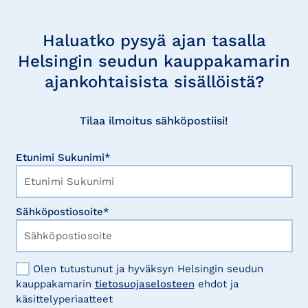
Tilaa
uutisia
Haluatko pysyä ajan tasalla
Helsingin seudun kauppakamarin
ajankohtaisista sisällöistä?
Tilaa ilmoitus sähköpostiisi!
Etunimi Sukunimi*
Sähköpostiosoite*
Olen tutustunut ja hyväksyn Helsingin seudun
kauppakamarin
tietosuojaselosteen
ehdot ja
käsittelyperiaatteet