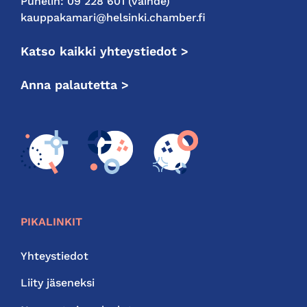
Puhelin: 09 228 601 (vaihde)
kauppakamari@helsinki.chamber.fi
Katso kaikki yhteystiedot >
Anna palautetta >
PIKALINKIT
Yhteystiedot
Liity jäseneksi