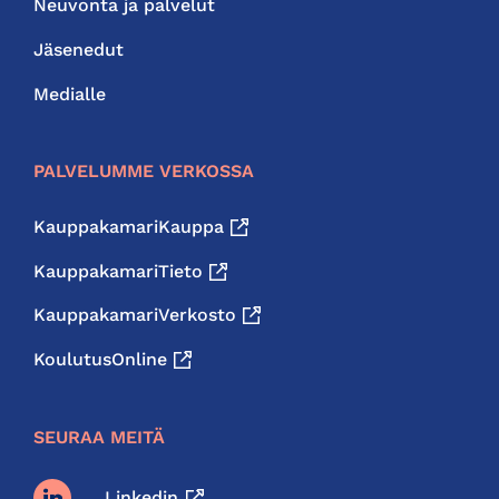
Neuvonta ja palvelut
Jäsenedut
Medialle
PALVELUMME VERKOSSA
KauppakamariKauppa
KauppakamariTieto
KauppakamariVerkosto
KoulutusOnline
SEURAA MEITÄ
Linkedin