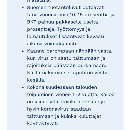
matalana.
Suomen tuotantoluvut putoavat
tänä vuonna noin 10–15 prosenttia ja
BKT painuu pakkaselle useita
prosentteja. Työttömyys ja
lomautukset lisääntyvät kevään
aikana voimakkaasti.
Käänne parempaan nähdään vasta,
kun virus on saatu talttumaan ja
rajoituksia päästään purkamaan.
Näillä näkymin se tapahtuu vasta
kesällä.
Kokonaisuudessaan talouden
toipuminen vienee 1–2 vuotta. Kaikki
on kiinni siitä, kuinka nopeasti ja
hyvin koronavirus saadaan
talttumaan ja kuinka kuluttajat
käyttäytyvät.