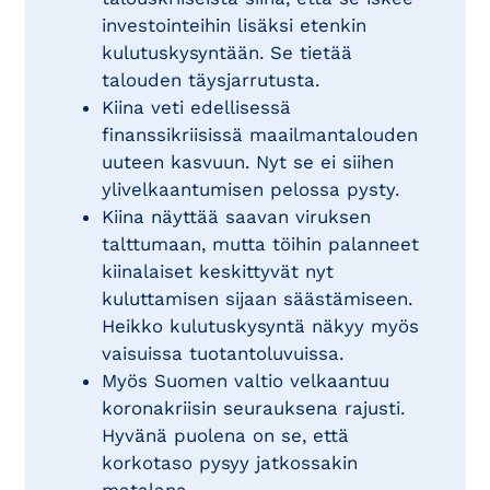
investointeihin lisäksi etenkin
kulutuskysyntään. Se tietää
talouden täysjarrutusta.
Kiina veti edellisessä
finanssikriisissä maailmantalouden
uuteen kasvuun. Nyt se ei siihen
ylivelkaantumisen pelossa pysty.
Kiina näyttää saavan viruksen
talttumaan, mutta töihin palanneet
kiinalaiset keskittyvät nyt
kuluttamisen sijaan säästämiseen.
Heikko kulutuskysyntä näkyy myös
vaisuissa tuotantoluvuissa.
Myös Suomen valtio velkaantuu
koronakriisin seurauksena rajusti.
Hyvänä puolena on se, että
korkotaso pysyy jatkossakin