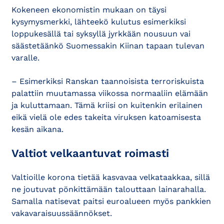
Kokeneen ekonomistin mukaan on täysi
kysymysmerkki, lähteekö kulutus esimerkiksi
loppukesällä tai syksyllä jyrkkään nousuun vai
säästetäänkö Suomessakin Kiinan tapaan tulevan
varalle.
– Esimerkiksi Ranskan taannoisista terroriskuista
palattiin muutamassa viikossa normaaliin elämään
ja kuluttamaan. Tämä kriisi on kuitenkin erilainen
eikä vielä ole edes takeita viruksen katoamisesta
kesän aikana.
Valtiot velkaantuvat roimasti
Valtioille korona tietää kasvavaa velkataakkaa, sillä
ne joutuvat pönkittämään talouttaan lainarahalla.
Samalla natisevat paitsi euroalueen myös pankkien
vakavaraisuussäännökset.