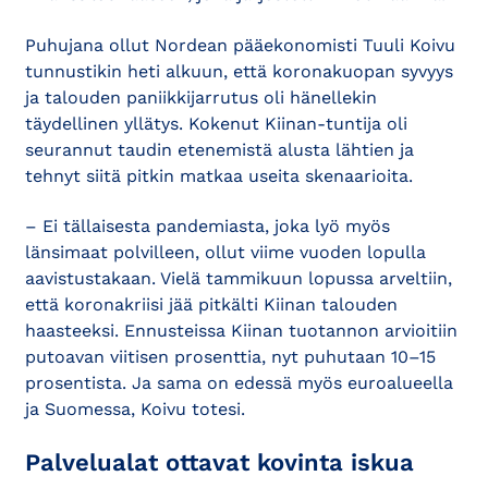
Puhujana ollut Nordean pääekonomisti Tuuli Koivu
tunnustikin heti alkuun, että koronakuopan syvyys
ja talouden paniikkijarrutus oli hänellekin
täydellinen yllätys. Kokenut Kiinan-tuntija oli
seurannut taudin etenemistä alusta lähtien ja
tehnyt siitä pitkin matkaa useita skenaarioita.
– Ei tällaisesta pandemiasta, joka lyö myös
länsimaat polvilleen, ollut viime vuoden lopulla
aavistustakaan. Vielä tammikuun lopussa arveltiin,
että koronakriisi jää pitkälti Kiinan talouden
haasteeksi. Ennusteissa Kiinan tuotannon arvioitiin
putoavan viitisen prosenttia, nyt puhutaan 10–15
prosentista. Ja sama on edessä myös euroalueella
ja Suomessa, Koivu totesi.
Palvelualat ottavat kovinta iskua