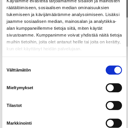
Käytämme evästeitä tarjoamamme sisällön ja mainosten
räätälöimiseen, sosiaalisen median ominaisuuksien
tukemiseen ja kävijämäärämme analysoimiseen. Lisäksi
jaamme sosiaalisen median, mainosalan ja analytiikka-
alan kumppaneillemme tietoja siitä, miten käytät
sivustoamme. Kumppanimme voivat yhdistää näitä tietoja
muihin tietoihin, joita olet antanut heille tai joita on kerätty,
kun olet käyttänyt heidän palvelujaan.
Ole hyvä
ja hyväksy kaikki evästeet
nähdäksesi
YouTube -sisällön.
Suostumuksen
Välttämätön
valinta
Mieltymykset
Tilastot
Markkinointi