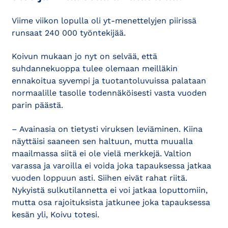
Viime viikon lopulla oli yt-menettelyjen piirissä
runsaat 240 000 työntekijää.
Koivun mukaan jo nyt on selvää, että
suhdannekuoppa tulee olemaan meilläkin
ennakoitua syvempi ja tuotantoluvuissa palataan
normaalille tasolle todennäköisesti vasta vuoden
parin päästä.
– Avainasia on tietysti viruksen leviäminen. Kiina
näyttäisi saaneen sen haltuun, mutta muualla
maailmassa siitä ei ole vielä merkkejä. Valtion
varassa ja varoilla ei voida joka tapauksessa jatkaa
vuoden loppuun asti. Siihen eivät rahat riitä.
Nykyistä sulkutilannetta ei voi jatkaa loputtomiin,
mutta osa rajoituksista jatkunee joka tapauksessa
kesän yli, Koivu totesi.