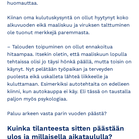
huomauttaa.
Kiinan oma kulutuskysyntä on ollut hyytynyt koko
alkuvuoden eikä maaliskuu ja viruksen talttuminen
ole tuonut merkkejä paremmasta.
– Talouden toipuminen on ollut ennakoitua
hitaampaa. Itsekin oletin, että maaliskuun lopulla
tehtaissa olisi jo täysi hönkä päällä, mutta toisin on
käynyt. Nyt pelätään työpaikan ja terveyden
puolesta eikä uskalleta lähteä liikkeelle ja
kuluttamaan. Esimerkiksi autotehtaita on edelleen
kiinni, kun autokauppa ei käy. Eli tässä on taustalla
paljon myös psykologiaa.
Paluu arkeen vasta parin vuoden päästä?
Kuinka tilanteesta sitten päästään
ulos ja millaisella aikataululla?