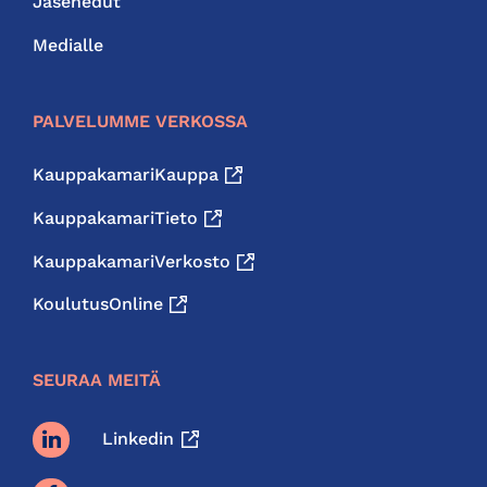
Jäsenedut
Medialle
PALVELUMME VERKOSSA
KauppakamariKauppa
KauppakamariTieto
KauppakamariVerkosto
KoulutusOnline
SEURAA MEITÄ
Linkedin