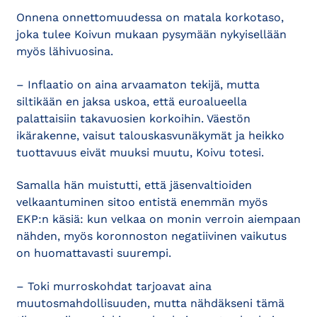
Onnena onnettomuudessa on matala korkotaso,
joka tulee Koivun mukaan pysymään nykyisellään
myös lähivuosina.
– Inflaatio on aina arvaamaton tekijä, mutta
siltikään en jaksa uskoa, että euroalueella
palattaisiin takavuosien korkoihin. Väestön
ikärakenne, vaisut talouskasvunäkymät ja heikko
tuottavuus eivät muuksi muutu, Koivu totesi.
Samalla hän muistutti, että jäsenvaltioiden
velkaantuminen sitoo entistä enemmän myös
EKP:n käsiä: kun velkaa on monin verroin aiempaan
nähden, myös koronnoston negatiivinen vaikutus
on huomattavasti suurempi.
– Toki murroskohdat tarjoavat aina
muutosmahdollisuuden, mutta nähdäkseni tämä