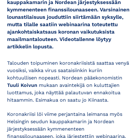
kauppakamarin ja Nordean järjestyksessään
kymmenenteen finanssilounaaseen. Varsinainen
lounastilaisuus jouduttiin siirtämään syksylle,
mutta tilalle saatiin webinaarina toteutettu
ajankohtaiskatsaus koronan vaikutuksista
maailmantalouteen. Videotallenne löytyy
artikkelin lopusta.
Talouden toipuminen koronakriisistä saattaa venyä
vuosiksi, vaikka virus saataisiinkin kuriin
kohtuullisen nopeasti. Nordean pääekonomistin
Tuuli Koivun
mukaan avaintekijä on kuluttajien
luottamus, joka näyttää palautuvan ennakoitua
hitaammin. Esimakua on saatu jo Kiinasta.
Koronakriisi löi viime perjantaina leimansa myös
Helsingin seudun kauppakamarin ja Nordean
järjestyksessään kymmenenteen
finanssilounaaseen, joka järjestettiin webinaarina.