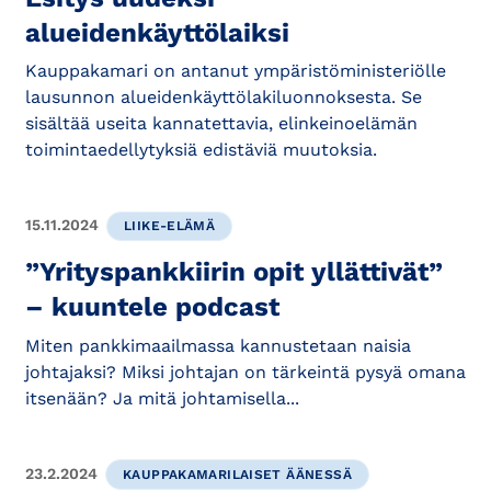
alueidenkäyttölaiksi
Kauppakamari on antanut ympäristöministeriölle
lausunnon alueidenkäyttölakiluonnoksesta. Se
sisältää useita kannatettavia, elinkeinoelämän
toimintaedellytyksiä edistäviä muutoksia.
15.11.2024
LIIKE-ELÄMÄ
”Yrityspankkiirin opit yllättivät”
– kuuntele podcast
Miten pankkimaailmassa kannustetaan naisia
johtajaksi? Miksi johtajan on tärkeintä pysyä omana
itsenään? Ja mitä johtamisella...
23.2.2024
KAUPPAKAMARILAISET ÄÄNESSÄ