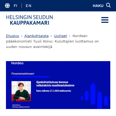
FI
EN
HAKU
MENU
Etusivu
Ajankohtaista
Uutiset
Nordean
pääekonomisti Tuuli Koivu: Kuluttajien luottamus on
uuden nousun avaintekijä