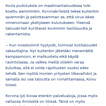
Kovia pudotuksia on maailmantaloudessa toki
koettu aiemminkin. Koronakriisistä tekee kuitenkin
syvemmän ja pelottavamman se, että virus iskee
nimenomaan yksityiseen kulutukseen. Yleensä
talouskriisit kurittavat kovimmin teollisuutta ja
rakentamista.
– Kun investoinnit hyytyvät, toimivat kotitaloudet
vakauttajina. Nyt kuitenkin jätetään menemättä
kampaamoon, ei matkusteta eikä käydä
ravintolassa. Ja vaikka meillä olisikin varaa
kuluttaa, sitä ei voida rajoitusten vuoksi edes
tehdä. Sen myötä monien yritysten liikevaihdot ja
samalla iso osa taloutta on romahtamassa, Koivu
totesi.
Korona lyö kovaa etenkin palvelualoja, jossa myös
valtaosa ihmisistä on töissä. Tämä on myös