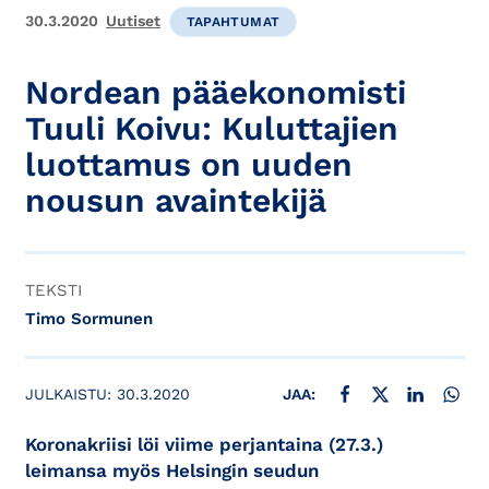
30.3.2020
Uutiset
TAPAHTUMAT
Nordean pääekonomisti
Tuuli Koivu: Kuluttajien
luottamus on uuden
nousun avaintekijä
TEKSTI
Timo Sormunen
JAA FACEBOOKISSA
JAA X:SSÄ
JAA LINKE
JAA
JULKAISTU:
30.3.2020
JAA:
Koronakriisi löi viime perjantaina (27.3.)
leimansa myös Helsingin seudun