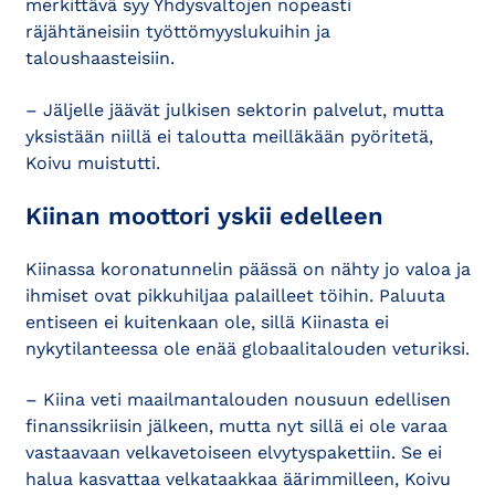
merkittävä syy Yhdysvaltojen nopeasti
räjähtäneisiin työttömyyslukuihin ja
taloushaasteisiin.
– Jäljelle jäävät julkisen sektorin palvelut, mutta
yksistään niillä ei taloutta meilläkään pyöritetä,
Koivu muistutti.
Kiinan moottori yskii edelleen
Kiinassa koronatunnelin päässä on nähty jo valoa ja
ihmiset ovat pikkuhiljaa palailleet töihin. Paluuta
entiseen ei kuitenkaan ole, sillä Kiinasta ei
nykytilanteessa ole enää globaalitalouden veturiksi.
– Kiina veti maailmantalouden nousuun edellisen
finanssikriisin jälkeen, mutta nyt sillä ei ole varaa
vastaavaan velkavetoiseen elvytyspakettiin. Se ei
halua kasvattaa velkataakkaa äärimmilleen, Koivu