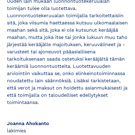
Uuden lain mukaan luonnontuotekeruualan
toimijan tulee olla luotettava.
Luonnontuotekeruualan toimijalla tarkoitettaisiin
sitä, joka viisumia haettaessa kutsuu ulkomaalaisen
maahan sekä sitä, joka ei ole kutsunut kerääjää
maahan, mutta joka itse tai jonka lukuun muu taho
järjestää kerääjälle majoituksen, keruuvälineet ja -
varusteet tai ajoneuvot pääasiallisena
tarkoituksenaan saada ostetuksi kerääjältä tämän
keräämiä luonnontuotteita. Luotettavuuden
arviointiin vaikuttaa se, onko elinkeinotoiminnassa
noudatettu lain säännöksiä. Lisäksi tarkistetaan,
että verot ja maksut on hoidettu asianmukaisesti ja
että toimijalla on taloudelliset edellytykset
toimintaansa.
Joanna Ahokanto
lakimies