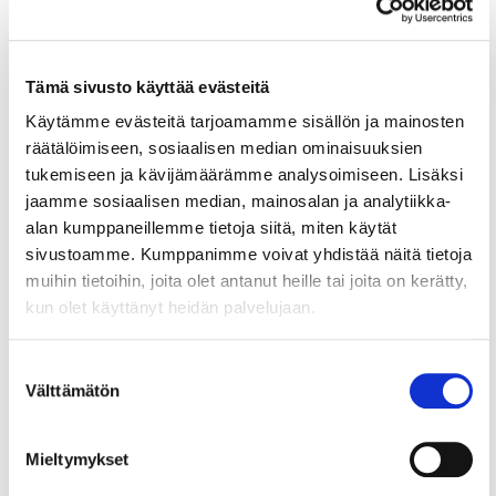
heiltä luonnontuotteita. Laki ei muuten
vaikuta luonnontuotteita ostavien yritysten
asemaan tai velvollisuuksiin.
Tämä sivusto käyttää evästeitä
Voimaantulo
Käytämme evästeitä tarjoamamme sisällön ja mainosten
Laki tuli voimaan 14.6.2021 ja sitä
räätälöimiseen, sosiaalisen median ominaisuuksien
sovelletaan välittömästi ilman
tukemiseen ja kävijämäärämme analysoimiseen. Lisäksi
siirtymäaikaa.
jaamme sosiaalisen median, mainosalan ja analytiikka-
alan kumppaneillemme tietoja siitä, miten käytät
sivustoamme. Kumppanimme voivat yhdistää näitä tietoja
muihin tietoihin, joita olet antanut heille tai joita on kerätty,
kun olet käyttänyt heidän palvelujaan.
Suostumuksen
Lue myös
Välttämätön
valinta
Mieltymykset