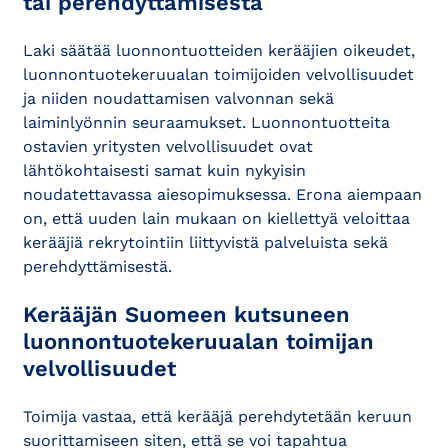
tai perehdyttämisestä
Laki säätää luonnontuotteiden kerääjien oikeudet,
luonnontuotekeruualan toimijoiden velvollisuudet
ja niiden noudattamisen valvonnan sekä
laiminlyönnin seuraamukset. Luonnontuotteita
ostavien yritysten velvollisuudet ovat
lähtökohtaisesti samat kuin nykyisin
noudatettavassa aiesopimuksessa. Erona aiempaan
on, että uuden lain mukaan on kiellettyä veloittaa
kerääjiä rekrytointiin liittyvistä palveluista sekä
perehdyttämisestä.
Kerääjän Suomeen kutsuneen
luonnontuotekeruualan toimijan
velvollisuudet
Toimija vastaa, että kerääjä perehdytetään keruun
suorittamiseen siten, että se voi tapahtua