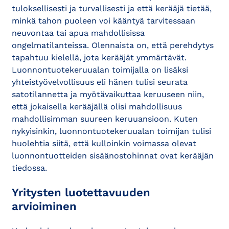
tuloksellisesti ja turvallisesti ja että kerääjä tietää,
minkä tahon puoleen voi kääntyä tarvitessaan
neuvontaa tai apua mahdollisissa
ongelmatilanteissa. Olennaista on, että perehdytys
tapahtuu kielellä, jota kerääjät ymmärtävät.
Luonnontuotekeruualan toimijalla on lisäksi
yhteistyövelvollisuus eli hänen tulisi seurata
satotilannetta ja myötävaikuttaa keruuseen niin,
että jokaisella kerääjällä olisi mahdollisuus
mahdollisimman suureen keruuansioon. Kuten
nykyisinkin, luonnontuotekeruualan toimijan tulisi
huolehtia siitä, että kulloinkin voimassa olevat
luonnontuotteiden sisäänostohinnat ovat kerääjän
tiedossa.
Yritysten luotettavuuden
arvioiminen