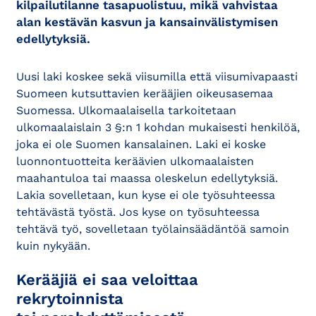
kilpailutilanne tasapuolistuu, mikä vahvistaa
alan kestävän kasvun ja kansainvälistymisen
edellytyksiä.
Uusi laki koskee sekä viisumilla että viisumivapaasti
Suomeen kutsuttavien kerääjien oikeusasemaa
Suomessa. Ulkomaalaisella tarkoitetaan
ulkomaalaislain 3 §:n 1 kohdan mukaisesti henkilöä,
joka ei ole Suomen kansalainen. Laki ei koske
luonnontuotteita keräävien ulkomaalaisten
maahantuloa tai maassa oleskelun edellytyksiä.
Lakia sovelletaan, kun kyse ei ole työsuhteessa
tehtävästä työstä. Jos kyse on työsuhteessa
tehtävä työ, sovelletaan työlainsäädäntöä samoin
kuin nykyään.
Kerääjiä ei saa veloittaa
rekrytoinnista