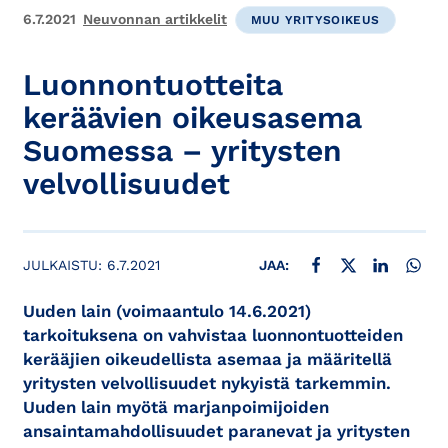
6.7.2021
Neuvonnan artikkelit
MUU YRITYSOIKEUS
Luonnontuotteita
keräävien oikeusasema
Suomessa – yritysten
velvollisuudet
JAA FACEBOOKISSA
JAA X:SSÄ
JAA LINKE
JAA
JULKAISTU:
6.7.2021
JAA:
Uuden lain (voimaantulo 14.6.2021)
tarkoituksena on vahvistaa luonnontuotteiden
kerääjien oikeudellista asemaa ja määritellä
yritysten velvollisuudet nykyistä tarkemmin.
Uuden lain myötä marjanpoimijoiden
ansaintamahdollisuudet paranevat ja yritysten