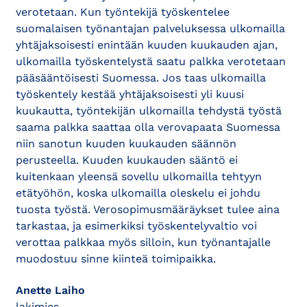
verotetaan. Kun työntekijä työskentelee
suomalaisen työnantajan palveluksessa ulkomailla
yhtäjaksoisesti enintään kuuden kuukauden ajan,
ulkomailla työskentelystä saatu palkka verotetaan
pääsääntöisesti Suomessa. Jos taas ulkomailla
työskentely kestää yhtäjaksoisesti yli kuusi
kuukautta, työntekijän ulkomailla tehdystä työstä
saama palkka saattaa olla verovapaata Suomessa
niin sanotun kuuden kuukauden säännön
perusteella. Kuuden kuukauden sääntö ei
kuitenkaan yleensä sovellu ulkomailla tehtyyn
etätyöhön, koska ulkomailla oleskelu ei johdu
tuosta työstä. Verosopimusmääräykset tulee aina
tarkastaa, ja esimerkiksi työskentelyvaltio voi
verottaa palkkaa myös silloin, kun työnantajalle
muodostuu sinne kiinteä toimipaikka.
Anette Laiho
lakimies