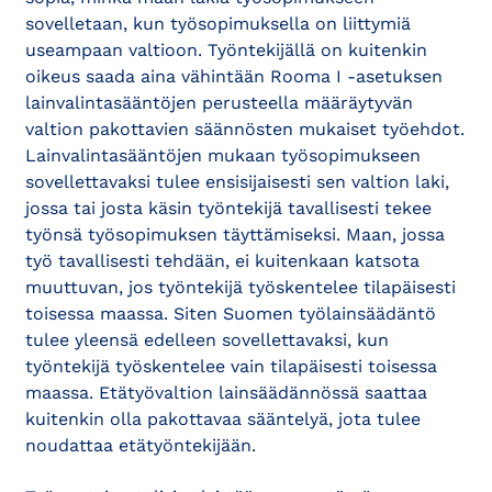
sovelletaan, kun työsopimuksella on liittymiä
useampaan valtioon. Työntekijällä on kuitenkin
oikeus saada aina vähintään Rooma I -asetuksen
lainvalintasääntöjen perusteella määräytyvän
valtion pakottavien säännösten mukaiset työehdot.
Lainvalintasääntöjen mukaan työsopimukseen
sovellettavaksi tulee ensisijaisesti sen valtion laki,
jossa tai josta käsin työntekijä tavallisesti tekee
työnsä työsopimuksen täyttämiseksi. Maan, jossa
työ tavallisesti tehdään, ei kuitenkaan katsota
muuttuvan, jos työntekijä työskentelee tilapäisesti
toisessa maassa. Siten Suomen työlainsäädäntö
tulee yleensä edelleen sovellettavaksi, kun
työntekijä työskentelee vain tilapäisesti toisessa
maassa. Etätyövaltion lainsäädännössä saattaa
kuitenkin olla pakottavaa sääntelyä, jota tulee
noudattaa etätyöntekijään.