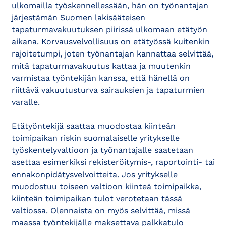
ulkomailla työskennellessään, hän on työnantajan
järjestämän Suomen lakisääteisen
tapaturmavakuutuksen piirissä ulkomaan etätyön
aikana. Korvausvelvollisuus on etätyössä kuitenkin
rajoitetumpi, joten työnantajan kannattaa selvittää,
mitä tapaturmavakuutus kattaa ja muutenkin
varmistaa työntekijän kanssa, että hänellä on
riittävä vakuutusturva sairauksien ja tapaturmien
varalle.
Etätyöntekijä saattaa muodostaa kiinteän
toimipaikan riskin suomalaiselle yritykselle
työskentelyvaltioon ja työnantajalle saatetaan
asettaa esimerkiksi rekisteröitymis-, raportointi- tai
ennakonpidätysvelvoitteita. Jos yritykselle
muodostuu toiseen valtioon kiinteä toimipaikka,
kiinteän toimipaikan tulot verotetaan tässä
valtiossa. Olennaista on myös selvittää, missä
maassa työntekijälle maksettava palkkatulo