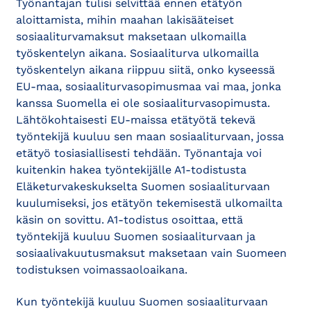
Työnantajan tulisi selvittää ennen etätyön
aloittamista, mihin maahan lakisääteiset
sosiaaliturvamaksut maksetaan ulkomailla
työskentelyn aikana. Sosiaaliturva ulkomailla
työskentelyn aikana riippuu siitä, onko kyseessä
EU-maa, sosiaaliturvasopimusmaa vai maa, jonka
kanssa Suomella ei ole sosiaaliturvasopimusta.
Lähtökohtaisesti EU-maissa etätyötä tekevä
työntekijä kuuluu sen maan sosiaaliturvaan, jossa
etätyö tosiasiallisesti tehdään. Työnantaja voi
kuitenkin hakea työntekijälle A1-todistusta
Eläketurvakeskukselta Suomen sosiaaliturvaan
kuulumiseksi, jos etätyön tekemisestä ulkomailta
käsin on sovittu. A1-todistus osoittaa, että
työntekijä kuuluu Suomen sosiaaliturvaan ja
sosiaalivakuutusmaksut maksetaan vain Suomeen
todistuksen voimassaoloaikana.
Kun työntekijä kuuluu Suomen sosiaaliturvaan