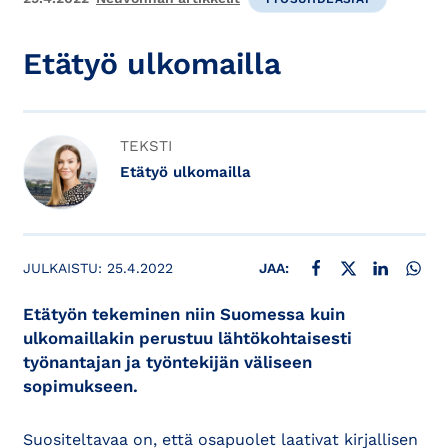
Etätyö ulkomailla
TEKSTI
Etätyö ulkomailla
JAA FACEBOOKISSA
JAA X:SSÄ
JAA LINKE
JAA
JULKAISTU:
25.4.2022
JAA:
Etätyön tekeminen niin Suomessa kuin
ulkomaillakin perustuu lähtökohtaisesti
työnantajan ja työntekijän väliseen
sopimukseen.
Suositeltavaa on, että osapuolet laativat kirjallisen