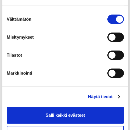
Lisätietoa IHH:n työnantajille suunnatuista
Suostumuksen
Välttämätön
palveluista
valinta
osoitteessa
www.ihhelsinki.fi/employers
Mieltymykset
Tilastot
Lue myös
Markkinointi
Näytä tiedot
Salli kaikki evästeet