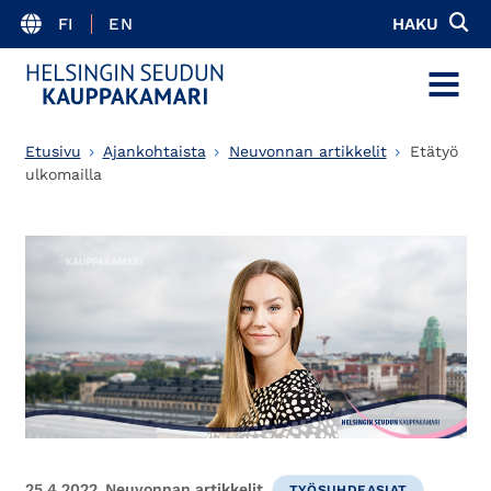
FI
EN
HAKU
MENU
Etusivu
Ajankohtaista
Neuvonnan artikkelit
Etätyö
ulkomailla
25.4.2022
Neuvonnan artikkelit
TYÖSUHDEASIAT