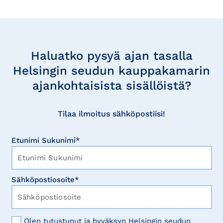
Tilaa
uutisia
Haluatko pysyä ajan tasalla
Helsingin seudun kauppakamarin
ajankohtaisista sisällöistä?
Tilaa ilmoitus sähköpostiisi!
Etunimi Sukunimi*
Sähköpostiosoite*
Olen tutustunut ja hyväksyn Helsingin seudun