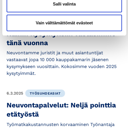
Salli valinta
30.12.2025
LIIKE-ELÄMÄ
Vain välttämättömät evästeet
Näihin kysymyksiin vastasimme
tänä vuonna
Neuvontamme juristit ja muut asiantuntijat
vastaavat jopa 10 000 kauppakamarin jäsenen
kysymykseen vuosittain. Kokosimme vuoden 2025
kysytyimmät.
6.3.2025
TYÖSUHDEASIAT
Neuvontapalvelut: Neljä pointtia
etätyöstä
Työmatkakustannusten korvaaminen Työnantaja