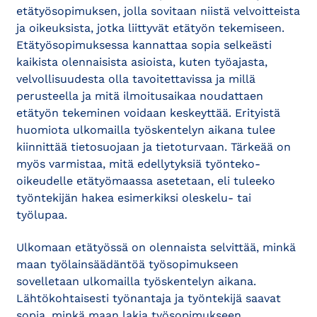
etätyösopimuksen, jolla sovitaan niistä velvoitteista
ja oikeuksista, jotka liittyvät etätyön tekemiseen.
Etätyösopimuksessa kannattaa sopia selkeästi
kaikista olennaisista asioista, kuten työajasta,
velvollisuudesta olla tavoitettavissa ja millä
perusteella ja mitä ilmoitusaikaa noudattaen
etätyön tekeminen voidaan keskeyttää. Erityistä
huomiota ulkomailla työskentelyn aikana tulee
kiinnittää tietosuojaan ja tietoturvaan. Tärkeää on
myös varmistaa, mitä edellytyksiä työnteko-
oikeudelle etätyömaassa asetetaan, eli tuleeko
työntekijän hakea esimerkiksi oleskelu- tai
työlupaa.
Ulkomaan etätyössä on olennaista selvittää, minkä
maan työlainsäädäntöä työsopimukseen
sovelletaan ulkomailla työskentelyn aikana.
Lähtökohtaisesti työnantaja ja työntekijä saavat
sopia, minkä maan lakia työsopimukseen