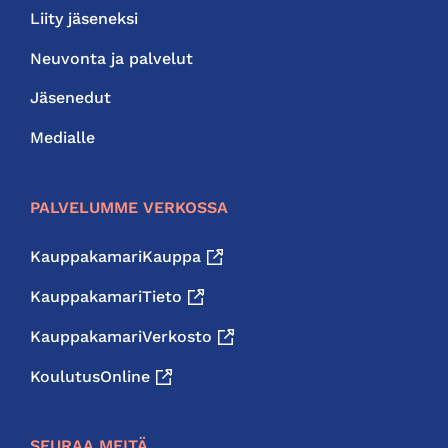
Liity jäseneksi
Neuvonta ja palvelut
Jäsenedut
Medialle
PALVELUMME VERKOSSA
KauppakamariKauppa
KauppakamariTieto
KauppakamariVerkosto
KoulutusOnline
SEURAA MEITÄ