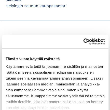
Helsingin seudun kauppakamari
International House Helsinki
tarjoaa
maksuttomasti neuvontaa työnantajille ja
yrityksille muun muassa kansainväliseen
Tämä sivusto käyttää evästeitä
työvoimaan, työperäiseen
Käytämme evästeitä tarjoamamme sisällön ja mainosten
maahanmuuttoon, rekrytointiprosesseihin
räätälöimiseen, sosiaalisen median ominaisuuksien
ja työ- ja oleskelulupiin liittyvissä
tukemiseen ja kävijämäärämme analysoimiseen. Lisäksi
kysymyksissä.
jaamme sosiaalisen median, mainosalan ja analytiikka-
alan kumppaneillemme tietoja siitä, miten käytät
Kysy neuvoa:
sivustoamme. Kumppanimme voivat yhdistää näitä tietoja
muihin tietoihin, joita olet antanut heille tai joita on kerätty,
ihhtyonantajaneuvonta@helsinki.chamber.fi
kun olet käyttänyt heidän palvelujaan.
puh. +358 40 922 5126