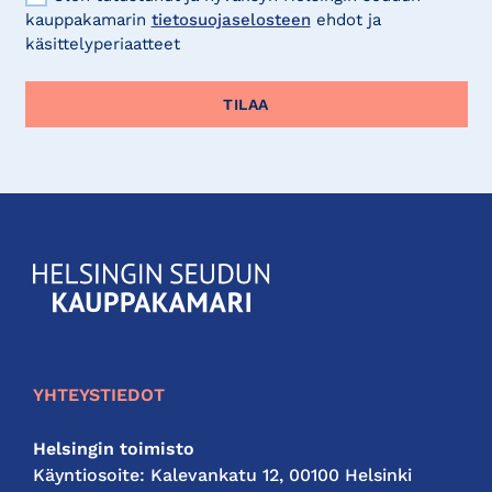
kauppakamarin
tietosuojaselosteen
ehdot ja
käsittelyperiaatteet
KauppakamariHelsingin
seudun
kauppakamari
YHTEYSTIEDOT
Helsingin toimisto
Käyntiosoite: Kalevankatu 12, 00100 Helsinki