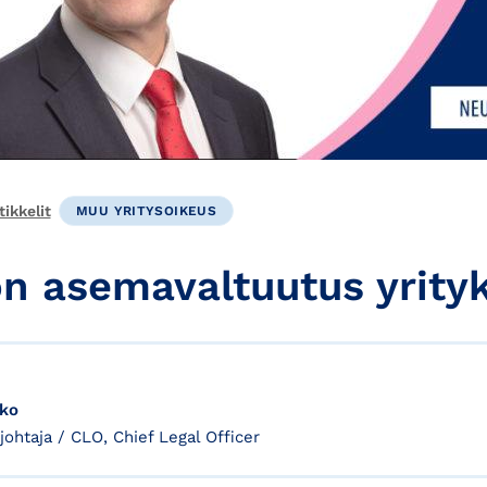
ikkelit
MUU YRITYSOIKEUS
on asemavaltuutus yrity
rko
njohtaja / CLO, Chief Legal Officer