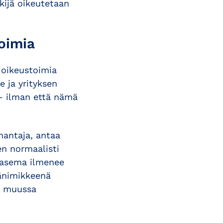
kijä oikeutetaan
oimia
 oikeustoimia
e ja yrityksen
 – ilman että nämä
nantaja, antaa
hen normaalisti
n asema ilmenee
vänimikkeenä
ai muussa