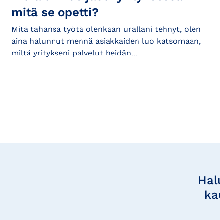
mitä se opetti?
Mitä tahansa työtä olenkaan urallani tehnyt, olen
aina halunnut mennä asiakkaiden luo katsomaan,
miltä yritykseni palvelut heidän...
Tilaa
uutisia
Hal
ka