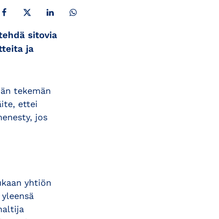
JAA FACEBOOKISSA
JAA X:SSÄ
JAA LINKEDINISSÄ
JAA WHATSAPPISSA
tehdä sitovia
teita ja
ijän tekemän
te, ettei
menesty, jos
ukaan yhtiön
n yleensä
altija