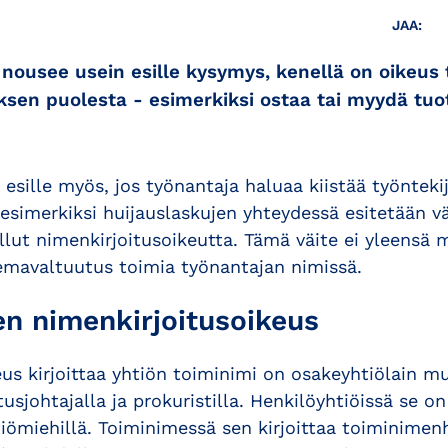
JAA:
 nousee usein esille kysymys, kenellä on oikeus 
ksen puolesta - esimerkiksi ostaa tai myydä tuot
 esille myös, jos työnantaja haluaa kiistää työntek
simerkiksi huijauslaskujen yhteydessä esitetään väi
 ollut nimenkirjoitusoikeutta. Tämä väite ei yleensä 
semavaltuutus toimia työnantajan nimissä.
n nimenkirjoitusoikeus
eus kirjoittaa yhtiön toiminimi on osakeyhtiölain m
tusjohtajalla ja prokuristilla. Henkilöyhtiöissä se o
tiömiehillä. Toiminimessä sen kirjoittaa toiminimenh