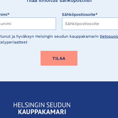
Tilaa ilmoitus sähköpostiisi!
nimi*
Sähköpostiosoite*
tunut ja hyväksyn Helsingin seudun kauppakamarin
tietosuoj
telyperiaatteet
KauppakamariHelsingin
seudun
kauppakamari