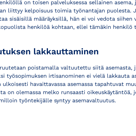
henkilöllä on toisen palveluksessa sellainen asema, 
an liittyy kelpoisuus toimia työnantajan puolesta. 
taa sisäisillä määräyksillä, hän ei voi vedota siihen
opuolista henkilöä kohtaan, ellei tämäkin henkilö 
utuksen lakkauttaminen
uutetaan poistamalla valtuutettu siitä asemasta, 
ksi työsopimuksen irtisanominen ei vielä lakkauta 
n ulkoisesti havaittavassa asemassa tapahtuvat mu
a on olemassa melko runsaasti oikeuskäytäntöä, j
illoin työntekijälle syntyy asemavaltuutus.