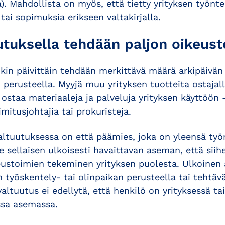
). Mahdollista on myös, että tietty yrityksen työnte
i sopimuksia erikseen valtakirjalla.
tuksella tehdään paljon oikeust
kin päivittäin tehdään merkittävä määrä arkipäivän
erusteella. Myyjä muu yrityksen tuotteita ostajall
ostaa materiaaleja ja palveluja yrityksen käyttöön
imitusjohtajia tai prokuristeja.
ltuutuksessa on että päämies, joka on yleensä työ
lle sellaisen ulkoisesti havaittavan aseman, että sii
ikeustoimien tekeminen yrityksen puolesta. Ulkoine
 työskentely- tai olinpaikan perusteella tai tehtä
altuutus ei edellytä, että henkilö on yrityksessä t
ssa asemassa.