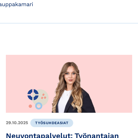
kauppakamari
29.10.2025
TYÖSUHDEASIAT
Neuvontapalvelut: Työnantajan