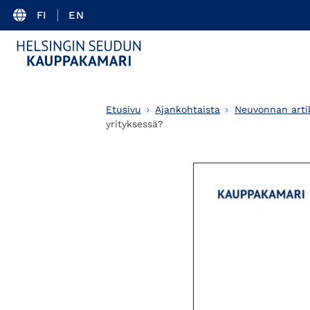
FI
EN
Etusivu
Ajankohtaista
Neuvonnan artik
yrityksessä?