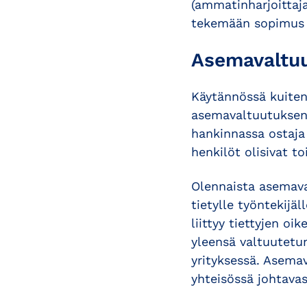
(ammatinharjoittaja
tekemään sopimus ta
Asemavaltuu
Käytännössä kuiten
asemavaltuutuksen p
hankinnassa ostaja 
henkilöt olisivat to
Olennaista asemava
tietylle työntekijä
liittyy tiettyjen o
yleensä valtuutetun
yrityksessä. Asemav
yhteisössä johtava