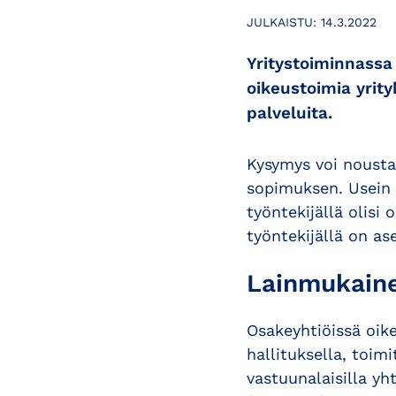
JULKAISTU:
14.3.2022
Yritystoiminnassa
oikeustoimia yrity
palveluita.
Kysymys voi nousta
sopimuksen. Usein e
työntekijällä olisi
työntekijällä on a
Lainmukaine
Osakeyhtiöissä oik
hallituksella, toimi
vastuunalaisilla yh