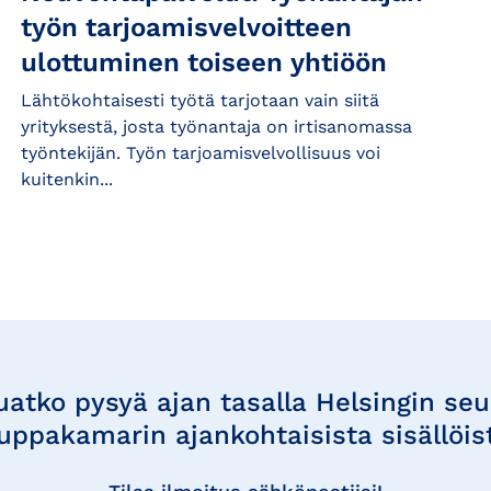
työn tarjoamisvelvoitteen
ulottuminen toiseen yhtiöön
Lähtökohtaisesti työtä tarjotaan vain siitä
yrityksestä, josta työnantaja on irtisanomassa
työntekijän. Työn tarjoamisvelvollisuus voi
kuitenkin...
uatko pysyä ajan tasalla Helsingin se
uppakamarin ajankohtaisista sisällöis