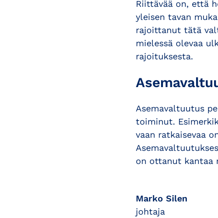
Riittävää on, että 
yleisen tavan muka
rajoittanut tätä val
mielessä olevaa ulk
rajoituksesta.
Asemavaltu
Asemavaltuutus per
toiminut. Esimerki
vaan ratkaisevaa o
Asemavaltuutuksest
on ottanut kantaa m
Marko Silen
johtaja