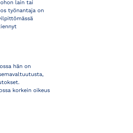
johon lain tai
Jos työnantaja on
 vilpittömässä
tiennyt
jossa hän on
asemavaltuutusta,
utokset.
ossa korkein oikeus