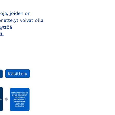
öjä, joiden on
nettelyt voivat olla
äyttöä
ä.