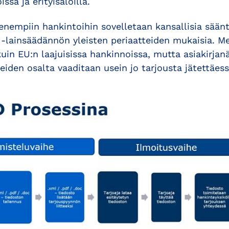
ssa ja erityisaloilla.
nempiin hankintoihin sovelletaan kansallisia säänt
-lainsäädännön yleisten periaatteiden mukaisia. Me
uin EU:n laajuisissa hankinnoissa, mutta asiakirjan
iden osalta vaaditaan usein jo tarjousta jätettäess