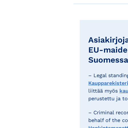
Asiakirjoj
EU-maiden 
Suomess
– Legal standing
Kaupparekister
liittää myös
kau
perustettu ja t
– Criminal recor
behalf of the c
Hankintamenett