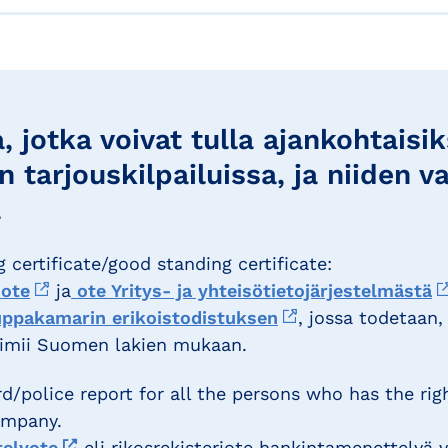
a, jotka voivat tulla ajankohtaisi
tarjouskilpailuissa, ja niiden v
a
 certificate/good standing certificate:
iote
ja
ote Yritys- ja yhteisötietojärjestelmästä
ppakamarin erikoistodistuksen
, jossa todetaan,
oimii Suomen lakien mukaan.
d/police report for all the persons who has the rig
ompany.
elyote
eli rikosrekisteriote hankintamenettelyä v