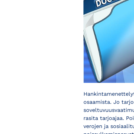
Hankintamenettelyt
osaamista. Jo tarjo
soveltuvuusvaatimus
rasita tarjoajaa. P
verojen ja sosiaali