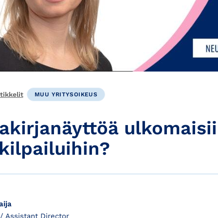
ikkelit
MUU YRITYSOIKEUS
iakirjanäyttöä ulkomaisi
kilpailuihin?
ija
 / Assistant Director