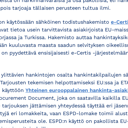
ista on harkinnanvaraisia ja osa pakollisia, eli han
pois tarjoaja tällaisen perusteen tultua ilmi.
 on käytössään sähköinen todistushakemisto
e-Cert
vat tietoa usein tarvittavista asiakirjoista EU-maiss
orjassa ja Turkissa. Hakemisto auttaa hankintayksi
mään kuuluvasta maasta saadun selvityksen oikeelli
on pyydettävä ensisijaisesti e-Certis -järjestelmää
ylittävien hankintojen osalta hankintakilpailujen s
Tarjousten tekemisen helpottamiseksi EU:ssa ja ET
6 käyttöön
Yhteinen eurooppalainen hankinta-asiaki
curement Document, joka on saatavilla kaikilla EU-k
se tarjouksen jättämisen yhteydessä täyttää eri jäse
ettyjä eri lomakkeita, vaan ESPD-lomake toimii alus
lkemisperusteita ole. ESPD:n käyttö on pakollista E