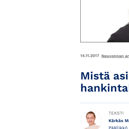
14.11.2017
Neuvonnan art
Mistä as
hankinta
TEKSTI
Kärkäs Ma
Päällikkö