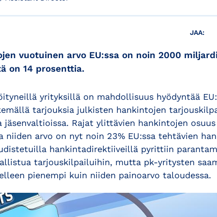
JAA:
jen vuotuinen arvo EU:ssa on noin 2000 miljardi
ä on 14 prosenttia.
ityneillä yrityksillä on mahdollisuus hyödyntää EU:
emällä tarjouksia julkisten hankintojen tarjouskilp
 jäsenvaltioissa. Rajat ylittävien hankintojen osuus
ja niiden arvo on nyt noin 23% EU:ssa tehtävien han
distetuilla hankintadirektiiveillä pyrittiin paranta
llistua tarjouskilpailuihin, mutta pk-yritysten saa
elleen pienempi kuin niiden painoarvo taloudessa.