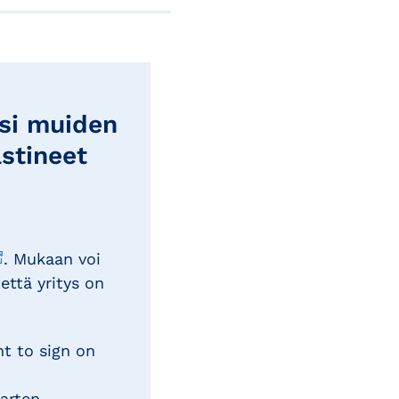
ksi muiden
astineet
. Mukaan voi
 että yritys on
ht to sign on
arten.