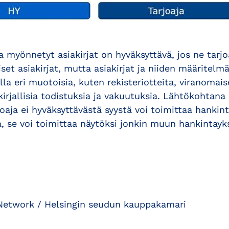
 myönnetyt asiakirjat on hyväksyttävä, jos ne tarj
set asiakirjat, mutta asiakirjat ja niiden määritelmä
olla eri muotoisia, kuten rekisteriotteita, viranoma
kirjallisia todistuksia ja vakuutuksia. Lähtökohtana 
joaja ei hyväksyttävästä syystä voi toimittaa hankin
ja, se voi toimittaa näytöksi jonkin muun hankintay
Network / Helsingin seudun kauppakamari