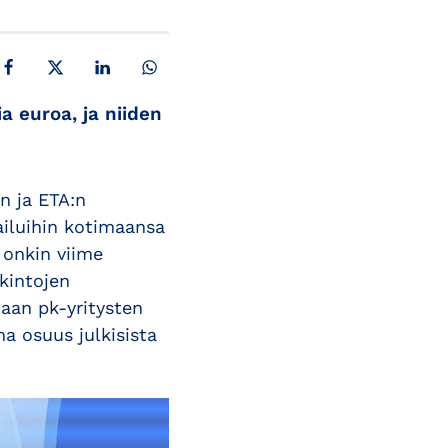
JAA FACEBOOKISSA
JAA X:SSÄ
JAA LINKEDINISSÄ
JAA WHATSAPPISSA
a euroa, ja niiden
n ja ETA:n
ailuihin kotimaansa
 onkin viime
kintojen
maan pk-yritysten
ma osuus julkisista