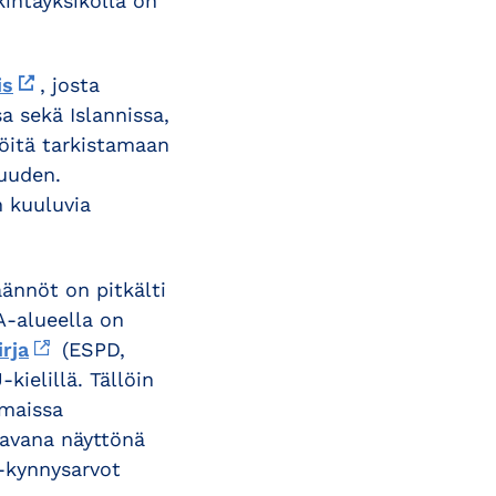
kintayksiköllä on
is
, josta
a sekä Islannissa,
köitä tarkistamaan
suuden.
n kuuluvia
äännöt on pitkälti
A-alueella on
rja
(ESPD,
ielillä. Tällöin
nmaissa
tavana näyttönä
U-kynnysarvot