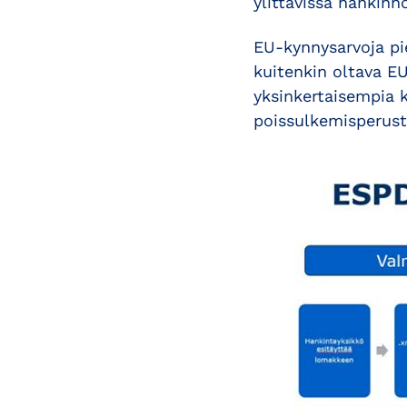
ylittävissä hankinnoi
EU-kynnysarvoja pie
kuitenkin oltava EU
yksinkertaisempia k
poissulkemisperuste