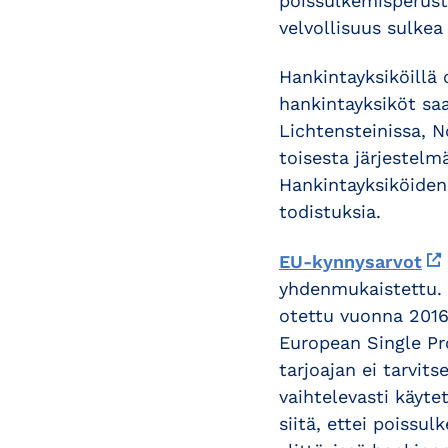
poissulkemisperuste
velvollisuus sulkea 
Hankintayksiköillä
hankintayksiköt saa
Lichtensteinissa, N
toisesta järjestel
Hankintayksiköiden 
todistuksia.
EU-kynnysarvot
yhdenmukaistettu. 
otettu vuonna 201
European Single Pro
tarjoajan ei tarvit
vaihtelevasti käyt
siitä, ettei poissu