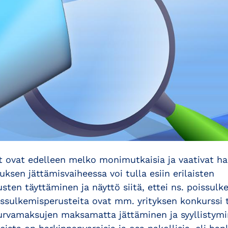
 ovat edelleen melko monimutkaisia ja vaativat hal
uksen jättämisvaiheessa voi tulla esiin erilaisten
ten täyttäminen ja näyttö siitä, ettei ns. poissul
oissulkemisperusteita ovat mm. yrityksen konkurssi ta
turvamaksujen maksamatta jättäminen ja syyllistymi