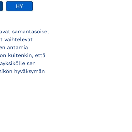
oavat samantasoiset
t vaihtelevat
isen antamia
on kuitenkin, että
tayksikölle sen
ksikön hyväksymän