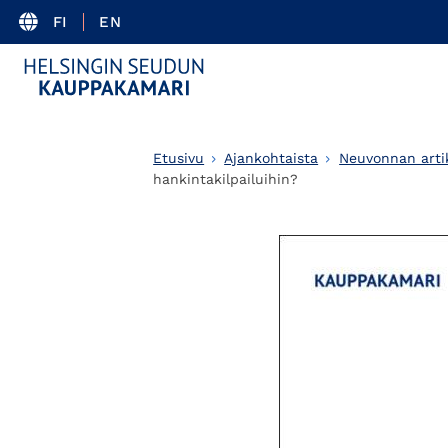
FI
EN
Etusivu
Ajankohtaista
Neuvonnan artik
hankintakilpailuihin?