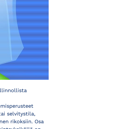
linnollista
kemisperusteet
i selvitystila,
nen rikoksiin. Osa