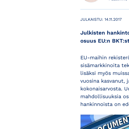
JULKAISTU:
14.11.2017
Julkisten hankinto
osuus EU:n BKT:st
EU-maihin rekisterö
sisämarkkinoita tek
lisäksi myös muissa
vuosina kasvanut, 
kokonaisarvosta. Uu
mahdollisuuksia osa
hankinnoista on ed